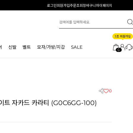
로그인
회원가입
주문조회
장바구니
마이페이지
3초 회원가입
어
신발
벨트
모자/가방/지갑
SALE
0
0
트 자카드 카라티 (G0C6GG-100)