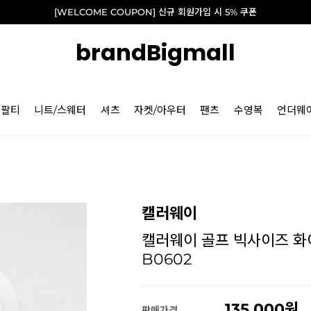
[WELCOME COUPON] 신규 회원가입 시 5% 쿠폰
brandBigmall
긴팔티
니트/스웨터
셔츠
자켓/아우터
팬츠
수영복
언더웨
캘러웨이
캘러웨이 골프 빅사이즈 화이
B0602
135,000
판매가격