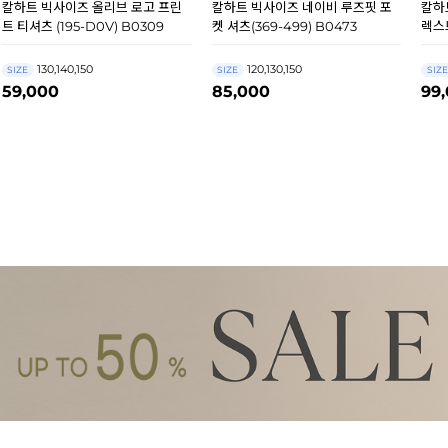
칼하트 빅사이즈 올리브 로고 프린
칼하트 빅사이즈 네이비 루즈핏 포
칼하
트 티셔츠 (195-D0V) B0309
켓 셔츠(369-499) B0473
렉스드
130,140,150
120,130,150
SIZE
SIZE
SIZE
59,000
85,000
99