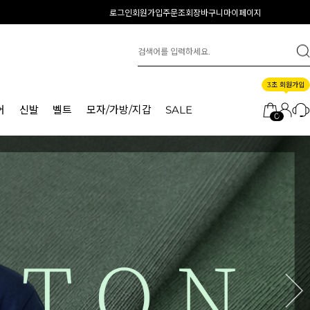
로그인
회원가입
주문조회
장바구니
마이페이지
3초 회원가입
어
신발
벨트
모자/가방/지갑
SALE
0