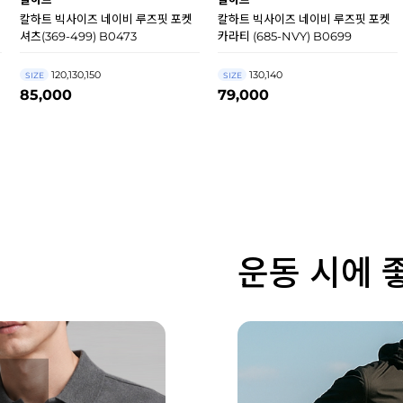
칼하트 빅사이즈 네이비 루즈핏 포켓
칼하트 빅사이즈 네이비 루즈핏 포켓
셔츠(369-499) B0473
카라티 (685-NVY) B0699
120,130,150
130,140
SIZE
SIZE
85,000
79,000
운동 시에 