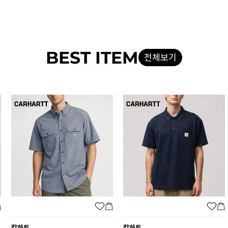
BEST ITEM
칼하트
칼하트