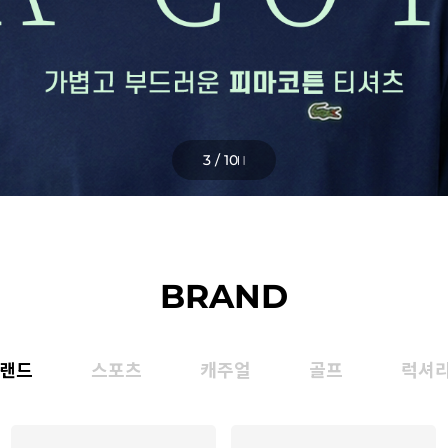
3
/
10
BRAND
브랜드
스포츠
캐주얼
골프
럭셔