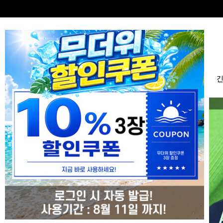
브랜드
사이즈
매일 신상
주간 베스트
반팔티셔츠