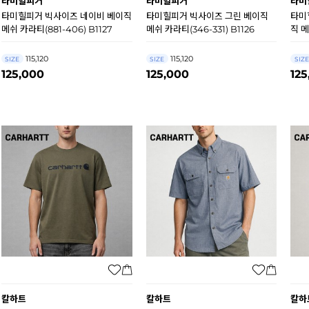
타미힐피거
타미힐피거
타미
타미힐피거 빅사이즈 네이비 베이직
타미힐피거 빅사이즈 그린 베이직
타미
메쉬 카라티(881-406) B1127
메쉬 카라티(346-331) B1126
직 메
115,120
115,120
SIZE
SIZE
SIZE
125,000
125,000
125
칼하트
칼하트
칼하