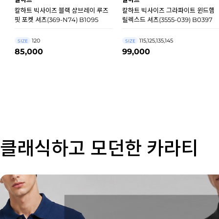
칼하트 빅사이즈 블랙 샴브레이 루즈
칼하트 빅사이즈 그라파이트 윈드햄
핏 포켓 셔츠(369-N74) B1095
릴렉스드 셔츠(3555-039) B0397
120
115,125,135,145
SIZE
SIZE
85,000
99,000
클래식하고 모던한 카라티