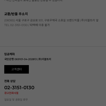
- 사전 연락없이 보내신 물품은 반송될 수 있습니다.
교환/반품 주소지
(08365) 서울 구로구 금오로 931, 구로우체국 소포실 브랜드빅몰 (주)더블트리 앞
TEL 02-3151-0130 / 타택배 이용 불가
입금계좌
국민은행 069101-04-202813 (주)더블트리
고객센터
전화 상담
02-3151-0130
광고전화사절
일요일 및 공휴일 휴무