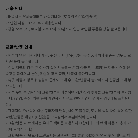
배송 안내
- 배송사는 우체국택배로 배송됩니다. (토요일은 CJ대한통운)
- 5만원 이상 구매 시 무료배송입니다.
- 평일 오후 5시, 토요일 오후 12시 30분까지 입금 확인된 주문은 당일 출고됩니다.
교환/반품 안내
- 제품의 택을 떼시거나 세탁, 수선, 담배(향수) 냄새 등 상품가치가 훼손된 경우는 교
환/반품이 불가합니다.
- 신발 제품의 경우 (케이스가 같이 배송되는 기타 상품 전부 포함)는 제품 박스에 운
송장을 붙이거나 분실, 훼손의 경우 교환, 반품이 불가합니다.
- 속옷 제품의 경우 위생상의 문제로 구매 후 교환/반품이 불가하오니 신중한 구매 부
탁드립니다.
- 제품 수령 후 7일 안에 교환/반품이 가능하며 기간 경과 후에는 교환/반품이 불가합
니다. (건강, 출장, 여행 등의 개인적인 사유로 인해 기간이 경과된 경우에도 포함됩니
다.)
- 판매자의 오배송이 아닌 구매자의 변심, 사이즈 불만족, 모니터 색상 차이 등에 의한
교환/반품은 배송비(6천원)을 고객님께서 부담하셔야 합니다.
- 교환/반품 시 택배사는 우체국 택배를 이용하셔야 합니다. (타 택배 이용 시 추가 요
금이 발생됩니다.)
- 교환/반품 시 반드시 브랜드빅몰 고객센터(02-3151-0130)에 연락 후 안내대로 처