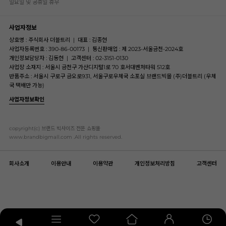
일요일 및 공휴일 휴무
사업자정보
상호명 : 주식회사 더블트리
|
대표 : 김종현
사업자등록번호 : 390-86-00173
|
통신판매업 : 제 2023-서울금천-2024호
개인정보담당자 : 김동현
|
고객센터 : 02-3151-0130
사업장 소재지 : 서울시 금천구 가산디지털1로 70 호서대벤처타워 512호
반품주소 : 서울시 구로구 금오로931, 서울구로우체국 소포실 브랜드빅몰 (주)더블트리 (우체
국 택배만 가능)
사업자정보확인
copyright(c) 브랜드 빅사이즈 전문 쇼핑몰
www.brandbigmall.com .All rights reserved.
회사소개
이용안내
이용약관
개인정보처리방침
고객센터