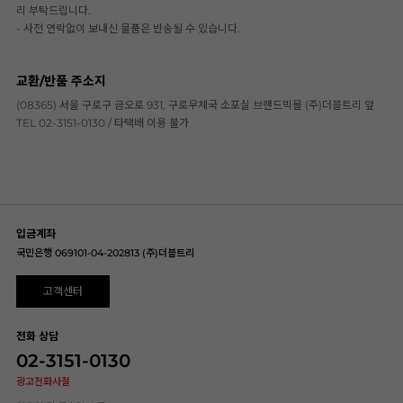
리 부탁드립니다.
- 사전 연락없이 보내신 물품은 반송될 수 있습니다.
교환/반품 주소지
(08365) 서울 구로구 금오로 931, 구로우체국 소포실 브랜드빅몰 (주)더블트리 앞
TEL 02-3151-0130 / 타택배 이용 불가
입금계좌
국민은행 069101-04-202813 (주)더블트리
고객센터
전화 상담
02-3151-0130
광고전화사절