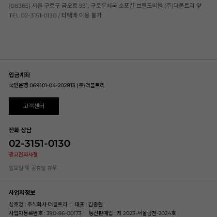
(08365) 서울 구로구 금오로 931, 구로우체국 소포실 브랜드빅몰 (주)더블트리 앞
TEL 02-3151-0130 / 타택배 이용 불가
입금계좌
국민은행 069101-04-202813 (주)더블트리
고객센터
전화 상담
02-3151-0130
광고전화사절
일요일 및 공휴일 휴무
사업자정보
상호명 : 주식회사 더블트리
|
대표 : 김종현
사업자등록번호 : 390-86-00173
|
통신판매업 : 제 2023-서울금천-2024호