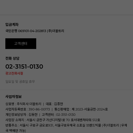
입금계좌
국민은행 069101-04-202813 (주)더블트리
고객센터
전화 상담
02-3151-0130
광고전화사절
일요일 및 공휴일 휴무
사업자정보
상호명 : 주식회사 더블트리
|
대표 : 김종현
사업자등록번호 : 390-86-00173
|
통신판매업 : 제 2023-서울금천-2024호
개인정보담당자 : 김동현
|
고객센터 : 02-3151-0130
사업장 소재지 : 서울시 금천구 가산디지털1로 70 호서대벤처타워 512호
반품주소 : 서울시 구로구 금오로931, 서울구로우체국 소포실 브랜드빅몰 (주)더블트리 (우체
국 택배만 가능)