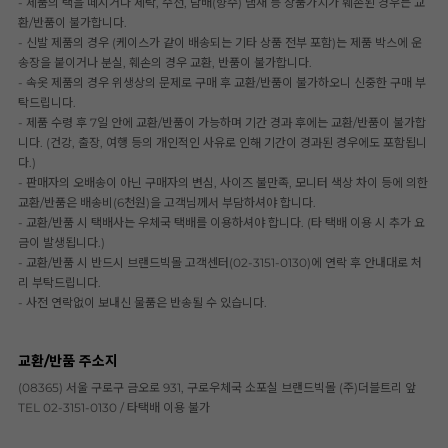
- 제품의 택을 떼시거나 세탁, 수선, 담배(향수) 냄새 등 상품가치가 훼손된 경우는 교
환/반품이 불가합니다.
- 신발 제품의 경우 (케이스가 같이 배송되는 기타 상품 전부 포함)는 제품 박스에 운
송장을 붙이거나 분실, 훼손의 경우 교환, 반품이 불가합니다.
- 속옷 제품의 경우 위생상의 문제로 구매 후 교환/반품이 불가하오니 신중한 구매 부
탁드립니다.
- 제품 수령 후 7일 안에 교환/반품이 가능하며 기간 경과 후에는 교환/반품이 불가합
니다. (건강, 출장, 여행 등의 개인적인 사유로 인해 기간이 경과된 경우에도 포함됩니
다.)
- 판매자의 오배송이 아닌 구매자의 변심, 사이즈 불만족, 모니터 색상 차이 등에 의한
교환/반품은 배송비(6천원)을 고객님께서 부담하셔야 합니다.
- 교환/반품 시 택배사는 우체국 택배를 이용하셔야 합니다. (타 택배 이용 시 추가 요
금이 발생됩니다.)
- 교환/반품 시 반드시 브랜드빅몰 고객센터(02-3151-0130)에 연락 후 안내대로 처
리 부탁드립니다.
- 사전 연락없이 보내신 물품은 반송될 수 있습니다.
교환/반품 주소지
(08365) 서울 구로구 금오로 931, 구로우체국 소포실 브랜드빅몰 (주)더블트리 앞
TEL 02-3151-0130 / 타택배 이용 불가