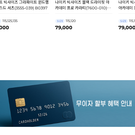
트 빅사이즈 그라파이트 윈드햄
나이키 빅사이즈 블랙 드라이핏 아
나이키 빅
드 셔츠(3555-039) B0397
카데미 프로 카라티(7600-010)
아카데미 프
N8923
N8922
115,125,135
115,120
115,
SIZE
SIZE
,000
79,000
79,00