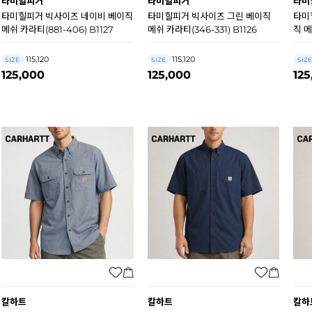
타미힐피거
타미힐피거
타미
타미힐피거 빅사이즈 네이비 베이직
타미힐피거 빅사이즈 그린 베이직
타미
메쉬 카라티(881-406) B1127
메쉬 카라티(346-331) B1126
직 메
115,120
115,120
SIZE
SIZE
SIZE
125,000
125,000
125
칼하트
칼하트
칼하