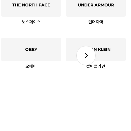
THE NORTH FACE
UNDER ARMOUR
노스페이스
언더아머
OBEY
CALVIN KLEIN
오베이
캘빈클라인