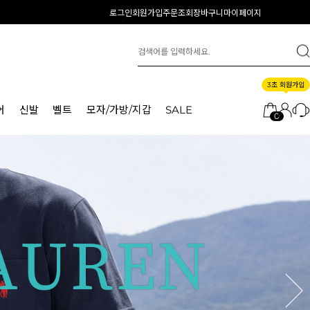
로그인
회원가입
주문조회
장바구니
마이페이지
3초 회원가입
어
신발
벨트
모자/가방/지갑
SALE
0