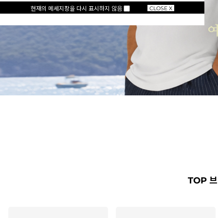
현재의 메세지창을 다시 표시하지 않음
CLOSE X
TOP 