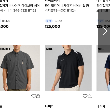
힐피거
타미힐피거
타미힐피
힐피거 빅사이즈 아이보리 베이
타미힐피거 빅사이즈 네이비 팁 카
타미힐피거
쉬 카라티(346-732) B1125
라티(379-400) B1124
트라이프 카라
115,120
115,120
115,
SIZE
SIZE
,000
125,000
129,00
트
나이키
나이키