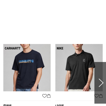
칼하트
나이키