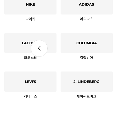
NIKE
ADIDAS
나이키
아디다스
LACOSTE
COLUMBIA
라코스테
컬럼비아
LEVI'S
J. LINDEBERG
리바이스
제이린드버그