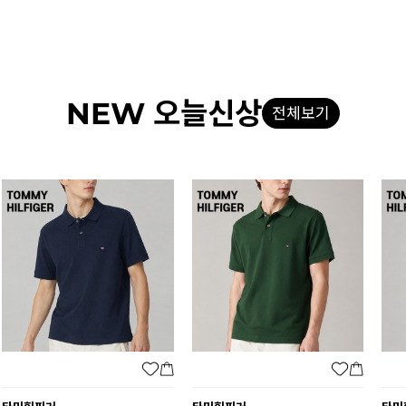
NEW 오늘신상