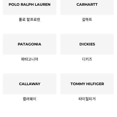
POLO RALPH LAUREN
CARHARTT
폴로 랄프로렌
칼하트
PATAGONIA
DICKIES
파타고니아
디키즈
CALLAWAY
TOMMY HILFIGER
캘러웨이
타미힐피거