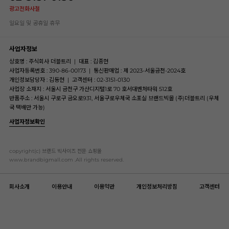
광고전화사절
일요일 및 공휴일 휴무
사업자정보
상호명 : 주식회사 더블트리
|
대표 : 김종현
사업자등록번호 : 390-86-00173
|
통신판매업 : 제 2023-서울금천-2024호
개인정보담당자 : 김동현
|
고객센터 : 02-3151-0130
사업장 소재지 : 서울시 금천구 가산디지털1로 70 호서대벤처타워 512호
반품주소 : 서울시 구로구 금오로931, 서울구로우체국 소포실 브랜드빅몰 (주)더블트리 (우체
국 택배만 가능)
사업자정보확인
copyright(c) 브랜드 빅사이즈 전문 쇼핑몰
www.brandbigmall.com .All rights reserved.
회사소개
이용안내
이용약관
개인정보처리방침
고객센터