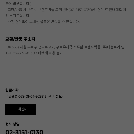
금이 발생됩니다.)
- 교환/반품 시 반드시 브랜드빅몰 고객센터(02-3151-0130)에 연락 후 안내대로 처
리 부탁드립니다.
- 사전 연락없이 보내신 물품은 반송될 수 있습니다.
교환/반품 주소지
(08365) 서울 구로구 금오로 931, 구로우체국 소포실 브랜드빅몰 (주)더블트리 앞
TEL 02-3151-0130 / 타택배 이용 불가
입금계좌
국민은행 069101-04-202813 (주)더블트리
고객센터
전화 상담
02-3151-0130