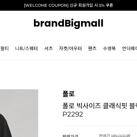
[WELCOME COUPON] 신규 회원가입 시 5% 쿠폰
brandBigmall
긴팔티
니트/스웨터
셔츠
자켓/아우터
팬츠
수영복
언더웨
폴로
폴로 빅사이즈 클래식핏 블랙
P2292
판매가
189,000
판매가격