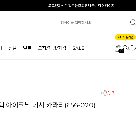
로그인
회원가입
주문조회
장바구니
마이페이지
3초 회원가입
어
신발
벨트
모자/가방/지갑
SALE
0
7
 아이코닉 메시 카라티(656-020)