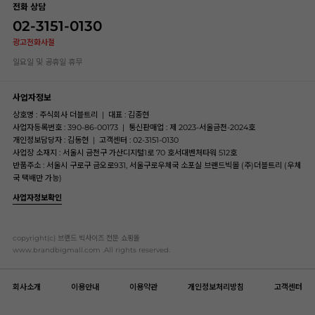
전화 상담
02-3151-0130
광고전화사절
일요일 및 공휴일 휴무
사업자정보
상호명 : 주식회사 더블트리
|
대표 : 김종현
사업자등록번호 : 390-86-00173
|
통신판매업 : 제 2023-서울금천-2024호
개인정보담당자 : 김동현
|
고객센터 : 02-3151-0130
사업장 소재지 : 서울시 금천구 가산디지털1로 70 호서대벤처타워 512호
반품주소 : 서울시 구로구 금오로931, 서울구로우체국 소포실 브랜드빅몰 (주)더블트리 (우체
국 택배만 가능)
사업자정보확인
copyright(c) 브랜드 빅사이즈 전문 쇼핑몰
www.brandbigmall.com .All rights reserved.
회사소개
이용안내
이용약관
개인정보처리방침
고객센터