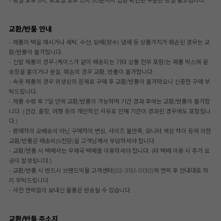
- 평일 오후 5시, 토요일 오후 12시 30분까지 입금 확인된 주문은 당일 출고됩니다.
교환/반품 안내
- 제품의 택을 떼시거나 세탁, 수선, 담배(향수) 냄새 등 상품가치가 훼손된 경우는 교
환/반품이 불가합니다.
- 신발 제품의 경우 (케이스가 같이 배송되는 기타 상품 전부 포함)는 제품 박스에 운
송장을 붙이거나 분실, 훼손의 경우 교환, 반품이 불가합니다.
- 속옷 제품의 경우 위생상의 문제로 구매 후 교환/반품이 불가하오니 신중한 구매 부
탁드립니다.
- 제품 수령 후 7일 안에 교환/반품이 가능하며 기간 경과 후에는 교환/반품이 불가합
니다. (건강, 출장, 여행 등의 개인적인 사유로 인해 기간이 경과된 경우에도 포함됩니
다.)
- 판매자의 오배송이 아닌 구매자의 변심, 사이즈 불만족, 모니터 색상 차이 등에 의한
교환/반품은 배송비(6천원)을 고객님께서 부담하셔야 합니다.
- 교환/반품 시 택배사는 우체국 택배를 이용하셔야 합니다. (타 택배 이용 시 추가 요
금이 발생됩니다.)
- 교환/반품 시 반드시 브랜드빅몰 고객센터(02-3151-0130)에 연락 후 안내대로 처
리 부탁드립니다.
- 사전 연락없이 보내신 물품은 반송될 수 있습니다.
교환/반품 주소지