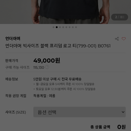
2
/ 8
언더아머
언더아머 빅사이즈 블랙 프리덤 로고 티(799-001) B0761
49,000
판매가격
구매 가능 사이즈
115,130
배송정보
5만원 이상 구매 시 전국 무료배송
+ 월~금요일 오후 5시까지 주문 시 100% 당일발송
+ 토요일 오후 12:30분까지 주문 시 100% 당일발송
착용 권장 계절
적용계절 : 여름
사이즈 (SIZE)
0
원
총 상품 금액