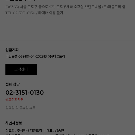
(08365) 서울 구로구 금오로 931, 구로우체국 소포실 브랜드빅몰 (주)더블트리 앞
TEL 02-3151-0130 / 타택배 이용 불가
입금계좌
국민은행 069101-04-202813 (주)더블트리
고객센터
전화 상담
02-3151-0130
광고전화사절
일요일 및 공휴일 휴무
사업자정보
상호명 : 주식회사 더블트리
|
대표 : 김종현