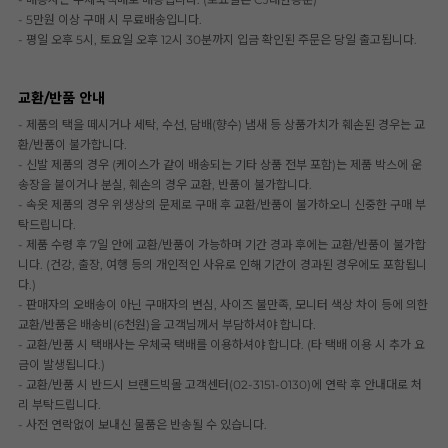
- 5만원 이상 구매 시 무료배송입니다.
- 평일 오후 5시, 토요일 오후 12시 30분까지 입금 확인된 주문은 당일 출고됩니다.
교환/반품 안내
- 제품의 택을 떼시거나 세탁, 수선, 담배(향수) 냄새 등 상품가치가 훼손된 경우는 교
환/반품이 불가합니다.
- 신발 제품의 경우 (케이스가 같이 배송되는 기타 상품 전부 포함)는 제품 박스에 운
송장을 붙이거나 분실, 훼손의 경우 교환, 반품이 불가합니다.
- 속옷 제품의 경우 위생상의 문제로 구매 후 교환/반품이 불가하오니 신중한 구매 부
탁드립니다.
- 제품 수령 후 7일 안에 교환/반품이 가능하며 기간 경과 후에는 교환/반품이 불가합
니다. (건강, 출장, 여행 등의 개인적인 사유로 인해 기간이 경과된 경우에도 포함됩니
다.)
- 판매자의 오배송이 아닌 구매자의 변심, 사이즈 불만족, 모니터 색상 차이 등에 의한
교환/반품은 배송비(6천원)을 고객님께서 부담하셔야 합니다.
- 교환/반품 시 택배사는 우체국 택배를 이용하셔야 합니다. (타 택배 이용 시 추가 요
금이 발생됩니다.)
- 교환/반품 시 반드시 브랜드빅몰 고객센터(02-3151-0130)에 연락 후 안내대로 처
리 부탁드립니다.
- 사전 연락없이 보내신 물품은 반송될 수 있습니다.