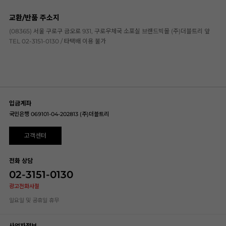
교환/반품 주소지
(08365) 서울 구로구 금오로 931, 구로우체국 소포실 브랜드빅몰 (주)더블트리 앞
TEL 02-3151-0130 / 타택배 이용 불가
입금계좌
국민은행 069101-04-202813 (주)더블트리
고객센터
전화 상담
02-3151-0130
광고전화사절
일요일 및 공휴일 휴무
사업자정보