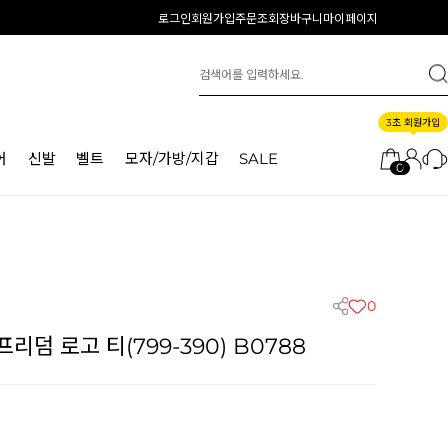
로그인
회원가입
주문조회
장바구니
마이페이지
3초 회원가입
어
신발
벨트
모자/가방/지갑
SALE
0
0
덤 로고 티(799-390) B0788