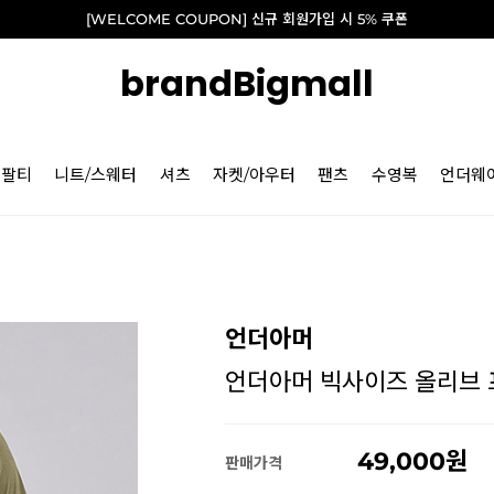
[WELCOME COUPON] 신규 회원가입 시 5% 쿠폰
brandBigmall
긴팔티
니트/스웨터
셔츠
자켓/아우터
팬츠
수영복
언더웨
언더아머
언더아머 빅사이즈 올리브 프리
49,000
판매가격