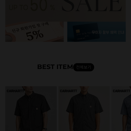
BEST ITEM