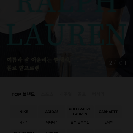
3
/
10
TOP 브랜드
스포츠
캐주얼
골프
럭셔리
POLO RALPH
NIKE
ADIDAS
CARHARTT
LAUREN
나이키
아디다스
폴로 랄프로렌
칼하트