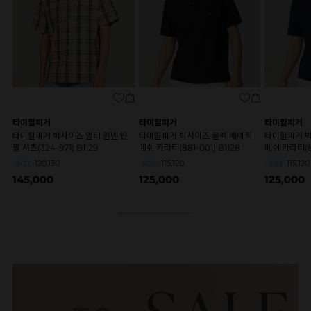
타미힐피거
타미힐피거
타미힐피거
타미힐피거 빅사이즈 멀티 린넨 반
타미힐피거 빅사이즈 블랙 베이직
타미힐피거 
팔 셔츠(324-971) B1129
메쉬 카라티(881-001) B1128
메쉬 카라티(88
120,130
115,120
115,120
SIZE
SIZE
SIZE
145,000
125,000
125,000