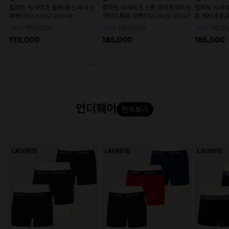
칼하트 빅사이즈 블랙 포스 피닉스
칼하트 빅사이즈 스톤 라이트웨이트
칼하트 빅사
자켓(782-N04) B1048
워터프루프 자켓(751-B83) B1047
트 워터프루프 
B1046
115,120,130
115,120,130
115,120
SIZE
SIZE
SIZE
178,000
185,000
185,000
언더웨어