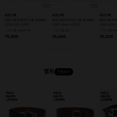
라코스테
라코스테
라코스테
라코스테 빅사이즈 3종 언더웨어
라코스테 빅사이즈 3종 언더웨어
라코스테 빅사
(1290-031) A9971
(1290-W64) A9970
(1282-EIH)
38~42,42~46
38~40
38~40
SIZE
SIZE
SIZE
75,000
75,000
75,000
벨트