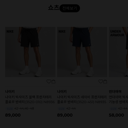
쇼츠
나이키
나이키
언더아머
나이키 빅사이즈 블랙 프렌치테리
나이키 빅사이즈 네이비 프렌치테리
언더아머 빅사
플로우 반바지(3520-010) N8936
플로우 반바지(3520-451) N8935
기능성 반바지(
42~44,46~48
42~44
42~44
SIZE
SIZE
SIZE
89,000
89,000
58,000