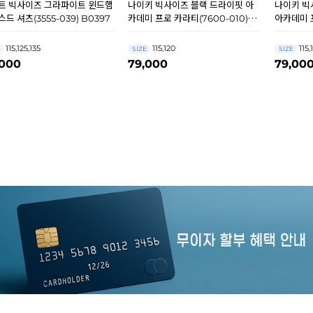
트 빅사이즈 그라파이트 윈드햄
나이키 빅사이즈 블랙 드라이핏 아
나이키 빅
드 셔츠(3555-039) B0397
카데미 프로 카라티(7600-010)
아카데미 프
N8923
N8922
115,125,135
115,120
115,
SIZE
SIZE
,000
79,000
79,00