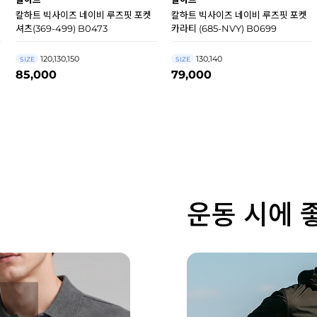
칼하트 빅사이즈 네이비 루즈핏 포켓
칼하트 빅사이즈 네이비 루즈핏 포켓
셔츠(369-499) B0473
카라티 (685-NVY) B0699
120,130,150
130,140
SIZE
SIZE
85,000
79,000
운동 시에 