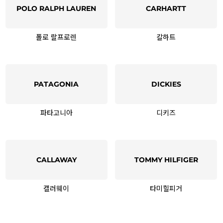
POLO RALPH LAUREN
CARHARTT
폴로 랄프로렌
칼하트
PATAGONIA
DICKIES
파타고니아
디키즈
CALLAWAY
TOMMY HILFIGER
캘러웨이
타미힐피거