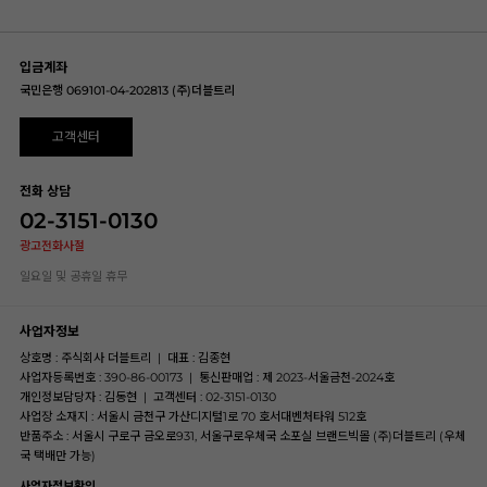
입금계좌
국민은행 069101-04-202813 (주)더블트리
고객센터
전화 상담
02-3151-0130
광고전화사절
일요일 및 공휴일 휴무
사업자정보
상호명 : 주식회사 더블트리
|
대표 : 김종현
사업자등록번호 : 390-86-00173
|
통신판매업 : 제 2023-서울금천-2024호
개인정보담당자 : 김동현
|
고객센터 : 02-3151-0130
사업장 소재지 : 서울시 금천구 가산디지털1로 70 호서대벤처타워 512호
반품주소 : 서울시 구로구 금오로931, 서울구로우체국 소포실 브랜드빅몰 (주)더블트리 (우체
국 택배만 가능)
사업자정보확인