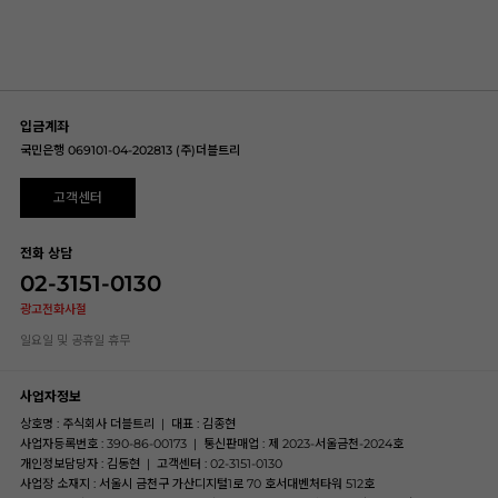
입금계좌
국민은행 069101-04-202813 (주)더블트리
고객센터
전화 상담
02-3151-0130
광고전화사절
일요일 및 공휴일 휴무
사업자정보
상호명 : 주식회사 더블트리
|
대표 : 김종현
사업자등록번호 : 390-86-00173
|
통신판매업 : 제 2023-서울금천-2024호
개인정보담당자 : 김동현
|
고객센터 : 02-3151-0130
사업장 소재지 : 서울시 금천구 가산디지털1로 70 호서대벤처타워 512호