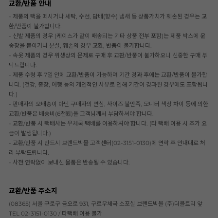
교환/반품 안내
- 제품의 택을 떼시거나 세탁, 수선, 담배(향수) 냄새 등 상품가치가 훼손된 경우는 교
환/반품이 불가합니다.
- 신발 제품의 경우 (케이스가 같이 배송되는 기타 상품 전부 포함)는 제품 박스에 운
송장을 붙이거나 분실, 훼손의 경우 교환, 반품이 불가합니다.
- 속옷 제품의 경우 위생상의 문제로 구매 후 교환/반품이 불가하오니 신중한 구매 부
탁드립니다.
- 제품 수령 후 7일 안에 교환/반품이 가능하며 기간 경과 후에는 교환/반품이 불가합
니다. (건강, 출장, 여행 등의 개인적인 사유로 인해 기간이 경과된 경우에도 포함됩니
다.)
- 판매자의 오배송이 아닌 구매자의 변심, 사이즈 불만족, 모니터 색상 차이 등에 의한
교환/반품은 배송비(6천원)을 고객님께서 부담하셔야 합니다.
- 교환/반품 시 택배사는 우체국 택배를 이용하셔야 합니다. (타 택배 이용 시 추가 요
금이 발생됩니다.)
- 교환/반품 시 반드시 브랜드빅몰 고객센터(02-3151-0130)에 연락 후 안내대로 처
리 부탁드립니다.
- 사전 연락없이 보내신 물품은 반송될 수 있습니다.
교환/반품 주소지
(08365) 서울 구로구 금오로 931, 구로우체국 소포실 브랜드빅몰 (주)더블트리 앞
TEL 02-3151-0130 / 타택배 이용 불가