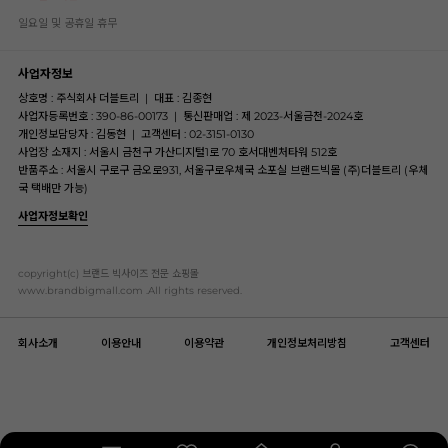
일요일 및 공휴일 휴무
사업자정보
상호명 : 주식회사 더블트리
|
대표 : 김종현
사업자등록번호 : 390-86-00173
|
통신판매업 : 제 2023-서울금천-2024호
개인정보담당자 : 김동현
|
고객센터 : 02-3151-0130
사업장 소재지 : 서울시 금천구 가산디지털1로 70 호서대벤처타워 512호
반품주소 : 서울시 구로구 금오로931, 서울구로우체국 소포실 브랜드빅몰 (주)더블트리 (우체
국 택배만 가능)
사업자정보확인
copyright(c) 브랜드 빅사이즈 전문 쇼핑몰
www.brandbigmall.com .All rights reserved.
회사소개
이용안내
이용약관
개인정보처리방침
고객센터