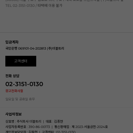
TEL 02-3151-0130 / 타택배 이용 불가
입금계좌
국민은행 069101-04-202813 (주)더블트리
고객센터
전화 상담
02-3151-0130
광고전화사절
일요일 및 공휴일 휴무
사업자정보
상호명 : 주식회사 더블트리
|
대표 : 김종현
사업자등록번호 : 390-86-00173
|
통신판매업 : 제 2023-서울금천-2024호
개인정보담당자 : 김동현
|
고객센터 : 02-3151-0130