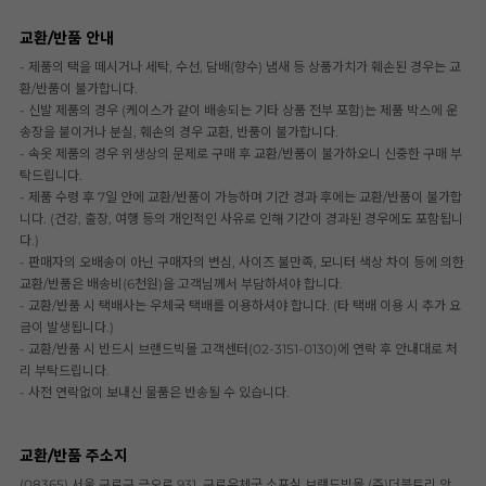
교환/반품 안내
- 제품의 택을 떼시거나 세탁, 수선, 담배(향수) 냄새 등 상품가치가 훼손된 경우는 교
환/반품이 불가합니다.
- 신발 제품의 경우 (케이스가 같이 배송되는 기타 상품 전부 포함)는 제품 박스에 운
송장을 붙이거나 분실, 훼손의 경우 교환, 반품이 불가합니다.
- 속옷 제품의 경우 위생상의 문제로 구매 후 교환/반품이 불가하오니 신중한 구매 부
탁드립니다.
- 제품 수령 후 7일 안에 교환/반품이 가능하며 기간 경과 후에는 교환/반품이 불가합
니다. (건강, 출장, 여행 등의 개인적인 사유로 인해 기간이 경과된 경우에도 포함됩니
다.)
- 판매자의 오배송이 아닌 구매자의 변심, 사이즈 불만족, 모니터 색상 차이 등에 의한
교환/반품은 배송비(6천원)을 고객님께서 부담하셔야 합니다.
- 교환/반품 시 택배사는 우체국 택배를 이용하셔야 합니다. (타 택배 이용 시 추가 요
금이 발생됩니다.)
- 교환/반품 시 반드시 브랜드빅몰 고객센터(02-3151-0130)에 연락 후 안내대로 처
리 부탁드립니다.
- 사전 연락없이 보내신 물품은 반송될 수 있습니다.
교환/반품 주소지
(08365) 서울 구로구 금오로 931, 구로우체국 소포실 브랜드빅몰 (주)더블트리 앞