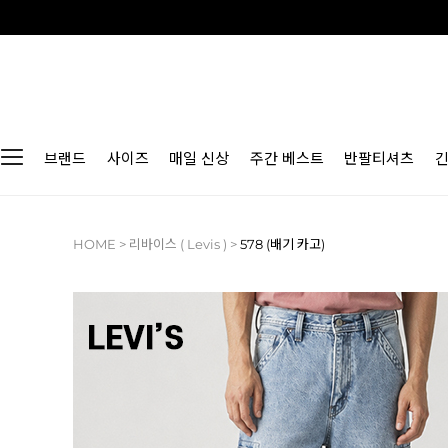
브랜드
사이즈
매일 신상
주간 베스트
반팔티셔츠
HOME
>
리바이스 ( Levis )
>
578 (배기 카고)