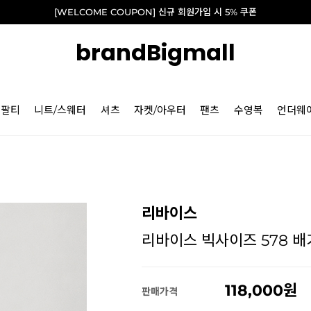
[WELCOME COUPON] 신규 회원가입 시 5% 쿠폰
brandBigmall
긴팔티
니트/스웨터
셔츠
자켓/아우터
팬츠
수영복
언더웨
리바이스
리바이스 빅사이즈 578 배기
118,000
판매가격