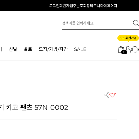
로그인
회원가입
주문조회
장바구니
마이페이지
3초 회원가입
어
신발
벨트
모자/가방/지갑
SALE
0
1
 카고 팬츠 57N-0002