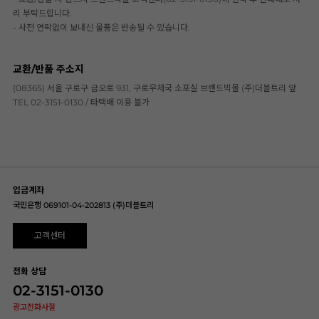
리 부탁드립니다.
- 사전 연락없이 보내신 물품은 반송될 수 있습니다.
교환/반품 주소지
(08365) 서울 구로구 금오로 931, 구로우체국 소포실 브랜드빅몰 (주)더블트리 앞
TEL 02-3151-0130 / 타택배 이용 불가
입금계좌
국민은행 069101-04-202813 (주)더블트리
고객센터
전화 상담
02-3151-0130
광고전화사절