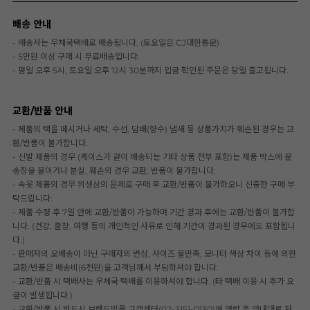
배송 안내
- 배송사는 우체국택배로 배송됩니다. (토요일은 CJ대한통운)
- 5만원 이상 구매 시 무료배송입니다.
- 평일 오후 5시, 토요일 오후 12시 30분까지 입금 확인된 주문은 당일 출고됩니다.
교환/반품 안내
- 제품의 택을 떼시거나 세탁, 수선, 담배(향수) 냄새 등 상품가치가 훼손된 경우는 교
환/반품이 불가합니다.
- 신발 제품의 경우 (케이스가 같이 배송되는 기타 상품 전부 포함)는 제품 박스에 운
송장을 붙이거나 분실, 훼손의 경우 교환, 반품이 불가합니다.
- 속옷 제품의 경우 위생상의 문제로 구매 후 교환/반품이 불가하오니 신중한 구매 부
탁드립니다.
- 제품 수령 후 7일 안에 교환/반품이 가능하며 기간 경과 후에는 교환/반품이 불가합
니다. (건강, 출장, 여행 등의 개인적인 사유로 인해 기간이 경과된 경우에도 포함됩니
다.)
- 판매자의 오배송이 아닌 구매자의 변심, 사이즈 불만족, 모니터 색상 차이 등에 의한
교환/반품은 배송비(6천원)을 고객님께서 부담하셔야 합니다.
- 교환/반품 시 택배사는 우체국 택배를 이용하셔야 합니다. (타 택배 이용 시 추가 요
금이 발생됩니다.)
- 교환/반품 시 반드시 브랜드빅몰 고객센터(02-3151-0130)에 연락 후 안내대로 처