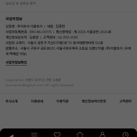
일요일 및 공휴일 휴무
사업자정보
상호명 : 주식회사 더블트리
|
대표 : 김종현
사업자등록번호 : 390-86-00173
|
통신판매업 : 제 2023-서울금천-2024호
개인정보담당자 : 김동현
|
고객센터 : 02-3151-0130
사업장 소재지 : 서울시 금천구 가산디지털1로 70 호서대벤처타워 512호
반품주소 : 서울시 구로구 금오로931, 서울구로우체국 소포실 브랜드빅몰 (주)더블트리 (우체
국 택배만 가능)
사업자정보확인
copyright(c) 브랜드 빅사이즈 전문 쇼핑몰
www.brandbigmall.com .All rights reserved.
회사소개
이용안내
이용약관
개인정보처리방침
고객센터