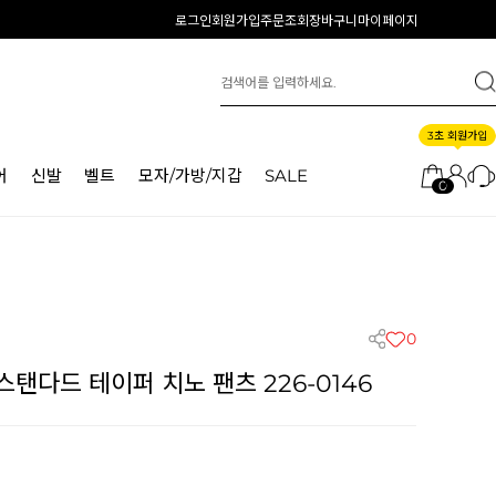
로그인
회원가입
주문조회
장바구니
마이페이지
3초 회원가입
어
신발
벨트
모자/가방/지갑
SALE
0
0
탠다드 테이퍼 치노 팬츠 226-0146