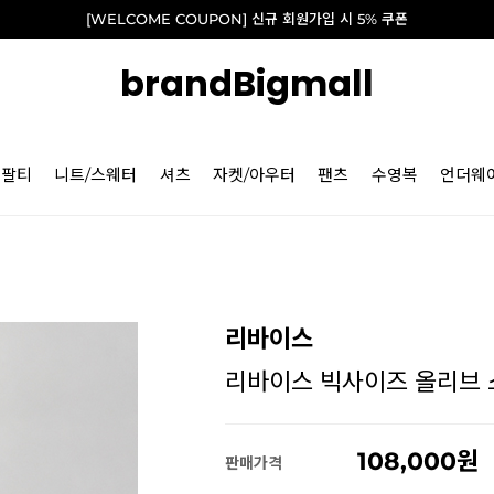
[WELCOME COUPON] 신규 회원가입 시 5% 쿠폰
brandBigmall
긴팔티
니트/스웨터
셔츠
자켓/아우터
팬츠
수영복
언더웨
리바이스
리바이스 빅사이즈 올리브 스
108,000
판매가격