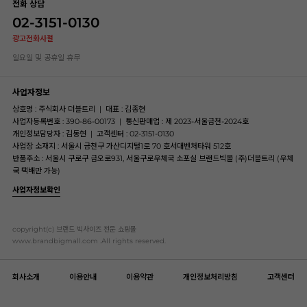
전화 상담
02-3151-0130
광고전화사절
일요일 및 공휴일 휴무
사업자정보
상호명 : 주식회사 더블트리
|
대표 : 김종현
사업자등록번호 : 390-86-00173
|
통신판매업 : 제 2023-서울금천-2024호
개인정보담당자 : 김동현
|
고객센터 : 02-3151-0130
사업장 소재지 : 서울시 금천구 가산디지털1로 70 호서대벤처타워 512호
반품주소 : 서울시 구로구 금오로931, 서울구로우체국 소포실 브랜드빅몰 (주)더블트리 (우체
국 택배만 가능)
사업자정보확인
copyright(c) 브랜드 빅사이즈 전문 쇼핑몰
www.brandbigmall.com .All rights reserved.
회사소개
이용안내
이용약관
개인정보처리방침
고객센터