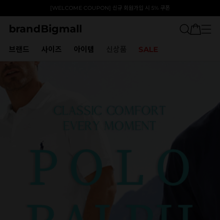
[WELCOME COUPON] 신규 회원가입 시 5% 쿠폰
brandBigmall
브랜드
사이즈
아이템
신상품
SALE