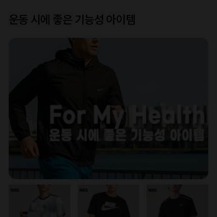
운동 시에 좋은 기능성 아이템