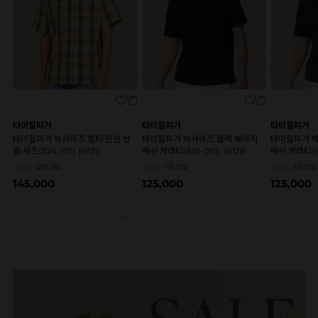
타미힐피거
타미힐피거
타미힐피거
타미힐피거 빅사이즈 멀티 린넨 반
타미힐피거 빅사이즈 블랙 베이직
타미힐피거 
팔 셔츠(324-971) B1129
메쉬 카라티(881-001) B1128
메쉬 카라티(88
120,130
115,120
115,120
SIZE
SIZE
SIZE
145,000
125,000
125,000