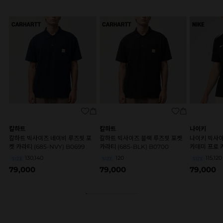
칼하트
칼하트
나이키
칼하트 빅사이즈 네이비 루즈핏 포
칼하트 빅사이즈 블랙 루즈핏 포켓
나이키 빅사이
켓 카라티 (685-NVY) B0699
카라티 (685-BLK) B0700
카데미 프로 카
N8923
130,140
120
115,120
SIZE
SIZE
SIZE
79,000
79,000
79,000