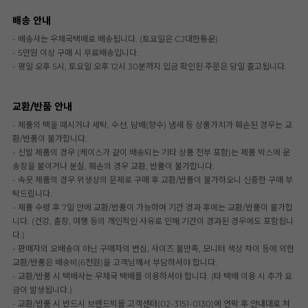
배송 안내
- 배송사는 우체국택배로 배송됩니다. (토요일은 CJ대한통운)
- 5만원 이상 구매 시 무료배송입니다.
- 평일 오후 5시, 토요일 오후 12시 30분까지 입금 확인된 주문은 당일 출고됩니다.
교환/반품 안내
- 제품의 택을 떼시거나 세탁, 수선, 담배(향수) 냄새 등 상품가치가 훼손된 경우는 교
환/반품이 불가합니다.
- 신발 제품의 경우 (케이스가 같이 배송되는 기타 상품 전부 포함)는 제품 박스에 운
송장을 붙이거나 분실, 훼손의 경우 교환, 반품이 불가합니다.
- 속옷 제품의 경우 위생상의 문제로 구매 후 교환/반품이 불가하오니 신중한 구매 부
탁드립니다.
- 제품 수령 후 7일 안에 교환/반품이 가능하며 기간 경과 후에는 교환/반품이 불가합
니다. (건강, 출장, 여행 등의 개인적인 사유로 인해 기간이 경과된 경우에도 포함됩니
다.)
- 판매자의 오배송이 아닌 구매자의 변심, 사이즈 불만족, 모니터 색상 차이 등에 의한
교환/반품은 배송비(6천원)을 고객님께서 부담하셔야 합니다.
- 교환/반품 시 택배사는 우체국 택배를 이용하셔야 합니다. (타 택배 이용 시 추가 요
금이 발생됩니다.)
- 교환/반품 시 반드시 브랜드빅몰 고객센터(02-3151-0130)에 연락 후 안내대로 처