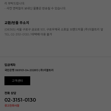
리 부탁드립니다.
- 사전 연락없이 보내신 물품은 반송될 수 있습니다.
교환/반품 주소지
(08365) 서울 구로구 금오로 931, 구로우체국 소포실 브랜드빅몰 (주)더블트리 앞
TEL 02-3151-0130 / 타택배 이용 불가
입금계좌
국민은행 069101-04-202813 (주)더블트리
고객센터
전화 상담
02-3151-0130
광고전화사절