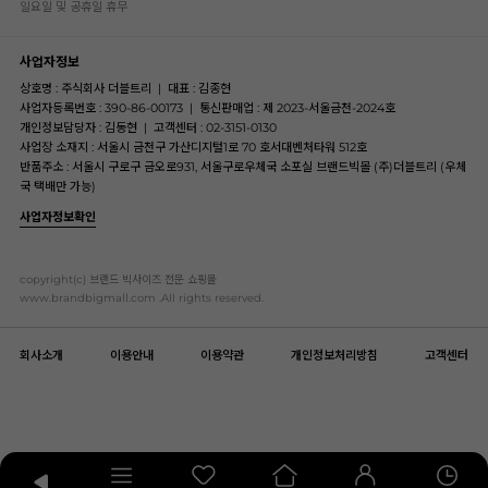
일요일 및 공휴일 휴무
사업자정보
상호명 : 주식회사 더블트리
|
대표 : 김종현
사업자등록번호 : 390-86-00173
|
통신판매업 : 제 2023-서울금천-2024호
개인정보담당자 : 김동현
|
고객센터 : 02-3151-0130
사업장 소재지 : 서울시 금천구 가산디지털1로 70 호서대벤처타워 512호
반품주소 : 서울시 구로구 금오로931, 서울구로우체국 소포실 브랜드빅몰 (주)더블트리 (우체
국 택배만 가능)
사업자정보확인
copyright(c) 브랜드 빅사이즈 전문 쇼핑몰
www.brandbigmall.com .All rights reserved.
회사소개
이용안내
이용약관
개인정보처리방침
고객센터