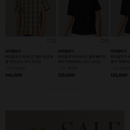
타미힐피거
타미힐피거
타미힐피거
타미힐피거 빅사이즈 멀티 린넨 반
타미힐피거 빅사이즈 블랙 베이직
타미힐피거 
팔 셔츠(324-971) B1129
메쉬 카라티(881-001) B1128
메쉬 카라티(88
120,130
115,120
115,120
SIZE
SIZE
SIZE
145,000
125,000
125,000