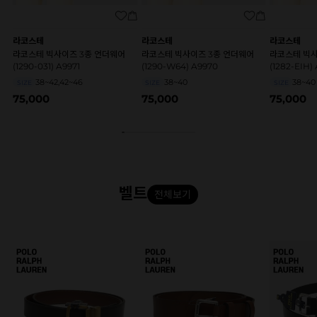
라코스테
라코스테
라코스테
라코스테 빅사이즈 3종 언더웨어
라코스테 빅사이즈 3종 언더웨어
라코스테 빅사
(1290-031) A9971
(1290-W64) A9970
(1282-EIH)
38~42,42~46
38~40
38~40
SIZE
SIZE
SIZE
75,000
75,000
75,000
벨트