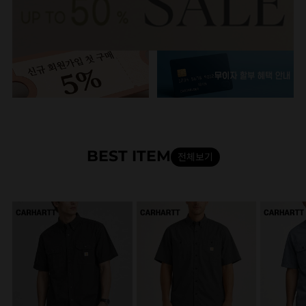
BEST ITEM