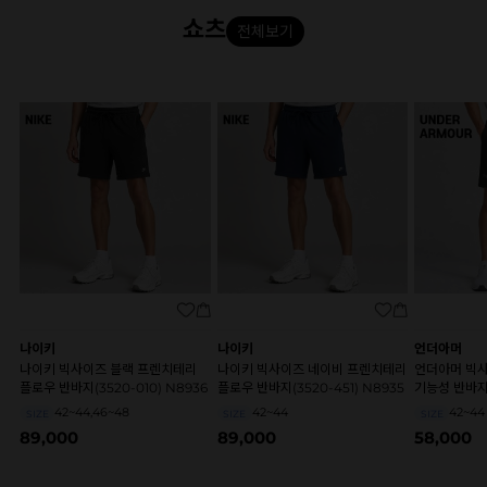
쇼츠
나이키
나이키
언더아머
나이키 빅사이즈 블랙 프렌치테리
나이키 빅사이즈 네이비 프렌치테리
언더아머 빅사
플로우 반바지(3520-010) N8936
플로우 반바지(3520-451) N8935
기능성 반바지(
42~44,46~48
42~44
42~44
SIZE
SIZE
SIZE
89,000
89,000
58,000