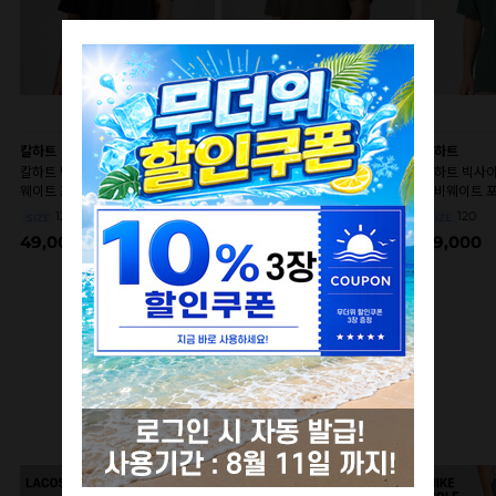
칼하트
칼하트
칼하트
칼하트 빅사이즈 블랙 루즈핏 헤비
칼하트 빅사이즈 올리브 루즈핏 헤
칼하트 빅사
웨이트 포켓 티(K87-BLK) B1100
비웨이트 포켓 티(K87-DOV)
헤비웨이트 포켓
B1099
B0828
120
130,140,150
120
SIZE
SIZE
SIZE
49,000
49,000
49,000
골프웨어