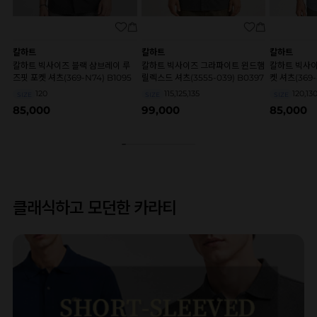
칼하트
칼하트
칼하트
칼하트 빅사이즈 블랙 샴브레이 루
칼하트 빅사이즈 그라파이트 윈드햄
칼하트 빅사이
즈핏 포켓 셔츠(369-N74) B1095
릴렉스드 셔츠(3555-039) B0397
켓 셔츠(369-
120
115,125,135
120,13
SIZE
SIZE
SIZE
85,000
99,000
85,000
클래식하고 모던한 카라티