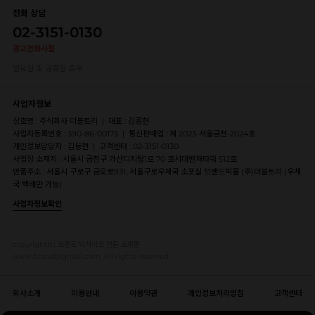
전화 상담
02-3151-0130
광고전화사절
일요일 및 공휴일 휴무
사업자정보
상호명 : 주식회사 더블트리
|
대표 : 김종현
사업자등록번호 : 390-86-00173
|
통신판매업 : 제 2023-서울금천-2024호
개인정보담당자 : 김동현
|
고객센터 : 02-3151-0130
사업장 소재지 : 서울시 금천구 가산디지털1로 70 호서대벤처타워 512호
반품주소 : 서울시 구로구 금오로931, 서울구로우체국 소포실 브랜드빅몰 (주)더블트리 (우체
국 택배만 가능)
사업자정보확인
copyright(c) 브랜드 빅사이즈 전문 쇼핑몰
www.brandbigmall.com .All rights reserved.
회사소개
이용안내
이용약관
개인정보처리방침
고객센터