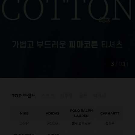
3
/
10
TOP 브랜드
스포츠
캐주얼
골프
럭셔리
POLO RALPH
NIKE
ADIDAS
CARHARTT
LAUREN
나이키
아디다스
폴로 랄프로렌
칼하트