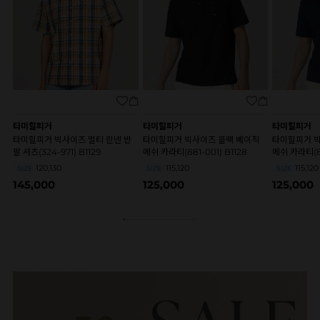
타미힐피거
타미힐피거
타미힐피거
타미힐피거 빅사이즈 멀티 린넨 반
타미힐피거 빅사이즈 블랙 베이직
타미힐피거 
팔 셔츠(324-971) B1129
메쉬 카라티(881-001) B1128
메쉬 카라티(88
120,130
115,120
115,120
SIZE
SIZE
SIZE
145,000
125,000
125,000