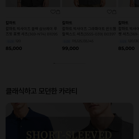
칼하트
칼하트
칼하트
칼하트 빅사이즈 블랙 샴브레이 루
칼하트 빅사이즈 그라파이트 윈드햄
칼하트 빅사이
즈핏 포켓 셔츠(369-N74) B1095
릴렉스드 셔츠(3555-039) B0397
켓 셔츠(369-
120
115,125,135,145
120,13
SIZE
SIZE
SIZE
85,000
99,000
85,000
클래식하고 모던한 카라티