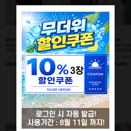
칼하트
칼하트
칼하트
칼하트 빅사이즈 블랙 루즈핏 헤비
칼하트 빅사이즈 올리브 루즈핏 헤
칼하트 빅사
웨이트 포켓 티(K87-BLK) B1100
비웨이트 포켓 티(K87-DOV)
헤비웨이트 포켓
B1099
B0828
120
130,140,150
120,15
SIZE
SIZE
SIZE
49,000
49,000
49,000
골프웨어