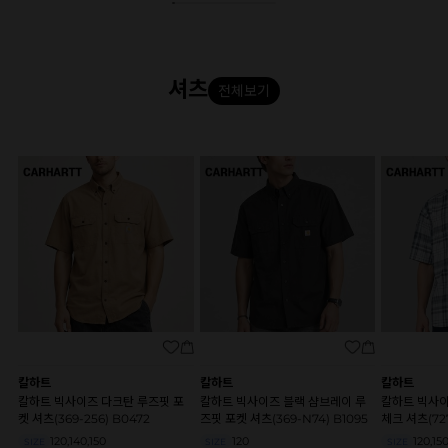
셔츠
칼하트
칼하트
칼하트
칼하트 빅사이즈 다크탄 루즈핏 포
칼하트 빅사이즈 블랙 샴브레이 루
칼하트 빅사이
켓 셔츠(369-256) B0472
즈핏 포켓 셔츠(369-N74) B1095
체크 셔츠(727
120,140,150
120
120,15
SIZE
SIZE
SIZE