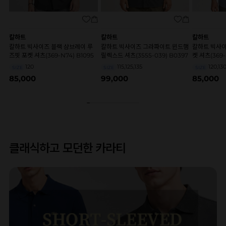
칼하트
칼하트
칼하트
칼하트 빅사이즈 블랙 샴브레이 루
칼하트 빅사이즈 그라파이트 윈드햄
칼하트 빅사이
즈핏 포켓 셔츠(369-N74) B1095
릴렉스드 셔츠(3555-039) B0397
켓 셔츠(369-
120
115,125,135
120,13
SIZE
SIZE
SIZE
85,000
99,000
85,000
클래식하고 모던한 카라티