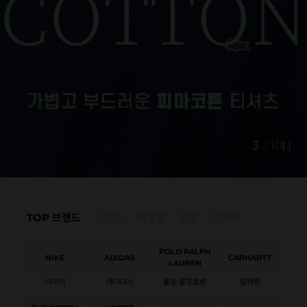
3
/
10
TOP 브랜드
스포츠
캐주얼
골프
럭셔리
POLO RALPH
NIKE
ADIDAS
CARHARTT
LAUREN
나이키
아디다스
폴로 랄프로렌
칼하트