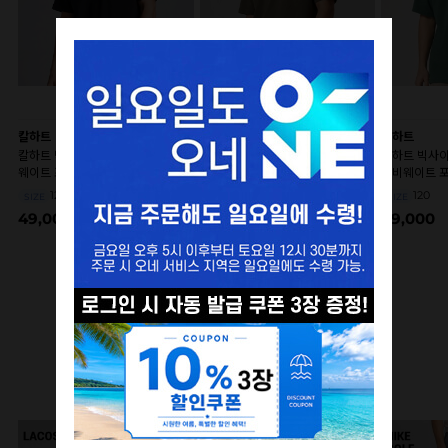
칼하트
칼하트
칼하트
칼하트 빅사이즈 블랙 루즈핏 헤비
칼하트 빅사이즈 올리브 루즈핏 헤
칼하트 빅사
웨이트 포켓 티(K87-BLK) B1100
비웨이트 포켓 티(K87-DOV)
헤비웨이트 포켓
B1099
B0828
120
130,140,150
120
SIZE
SIZE
SIZE
49,000
49,000
49,000
골프웨어