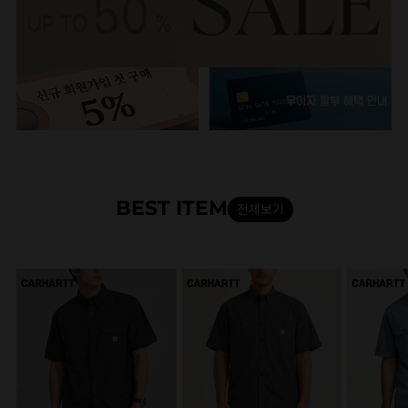
BEST ITEM