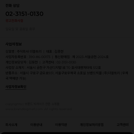
전화 상담
02-3151-0130
광고전화사절
일요일 및 공휴일 휴무
사업자정보
상호명 : 주식회사 더블트리
|
대표 : 김종현
사업자등록번호 : 390-86-00173
|
통신판매업 : 제 2023-서울금천-2024호
개인정보담당자 : 김동현
|
고객센터 : 02-3151-0130
사업장 소재지 : 서울시 금천구 가산디지털1로 70 호서대벤처타워 512호
반품주소 : 서울시 구로구 금오로931, 서울구로우체국 소포실 브랜드빅몰 (주)더블트리 (우체
국 택배만 가능)
사업자정보확인
copyright(c) 브랜드 빅사이즈 전문 쇼핑몰
www.brandbigmall.com .All rights reserved.
회사소개
이용안내
이용약관
개인정보처리방침
고객센터