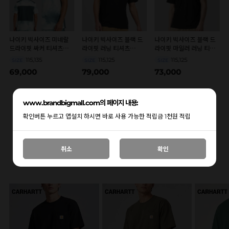
나이키 빅사이즈 미네랄
나이키 빅사이즈 블랙 드
나이키 빅사이즈 블랙 드
드라이핏 싸커 티셔츠
라이핏 러닝 티셔츠
라이핏 마일러 러닝 티셔
(2549-382) N8903
(9475-010) N8902
츠(2082-010) N8901
115,135
115,125
115,125
SIZE
SIZE
SIZE
69,000
79,000
73,000
www.brandbigmall.com의 페이지 내용:
확인버튼 누르고 앱설치 하시면 바로 사용 가능한 적립금 1천원 적립
반팔 크루넥 티셔츠
취소
확인