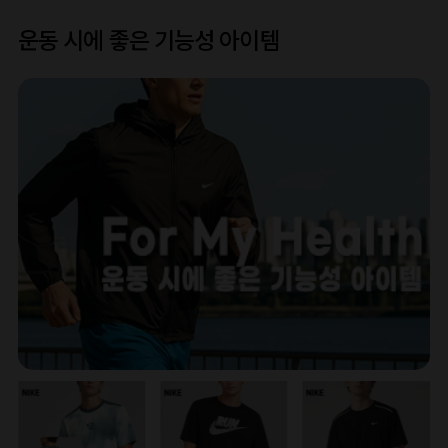
운동 시에 좋은 기능성 아이템