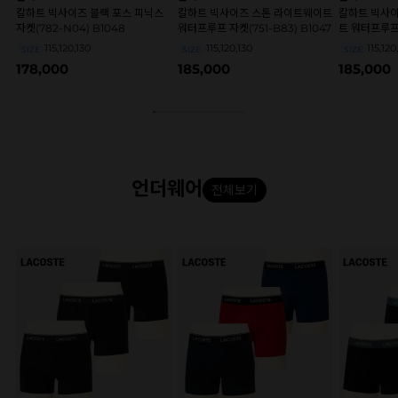
칼하트 빅사이즈 블랙 포스 피닉스
칼하트 빅사이즈 스톤 라이트웨이트
칼하트 빅사
자켓(782-N04) B1048
워터프루프 자켓(751-B83) B1047
트 워터프루프 
B1046
115,120,130
115,120,130
115,120
SIZE
SIZE
SIZE
178,000
185,000
185,000
언더웨어