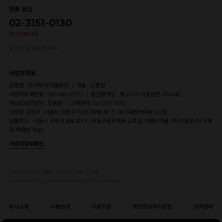
전화 상담
02-3151-0130
광고전화사절
일요일 및 공휴일 휴무
사업자정보
상호명 : 주식회사 더블트리
|
대표 : 김종현
사업자등록번호 : 390-86-00173
|
통신판매업 : 제 2023-서울금천-2024호
개인정보담당자 : 김동현
|
고객센터 : 02-3151-0130
사업장 소재지 : 서울시 금천구 가산디지털1로 70 호서대벤처타워 512호
반품주소 : 서울시 구로구 금오로931, 서울구로우체국 소포실 브랜드빅몰 (주)더블트리 (우체
국 택배만 가능)
사업자정보확인
copyright(c) 브랜드 빅사이즈 전문 쇼핑몰
www.brandbigmall.com .All rights reserved.
회사소개
이용안내
이용약관
개인정보처리방침
고객센터