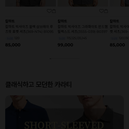
칼하트
칼하트
칼하트
칼하트 빅사이즈 블랙 샴브레이 루
칼하트 빅사이즈 그라파이트 윈드햄
칼하트 빅사이
즈핏 포켓 셔츠(369-N74) B1095
릴렉스드 셔츠(3555-039) B0397
켓 셔츠(369-
120
115,125,135,145
120,13
SIZE
SIZE
SIZE
85,000
99,000
85,000
클래식하고 모던한 카라티