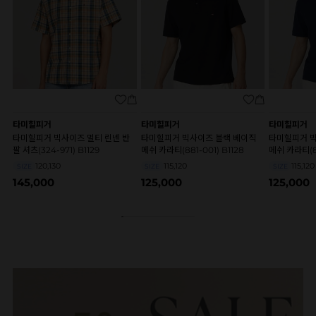
타미힐피거
타미힐피거
타미힐피거
타미힐피거 빅사이즈 멀티 린넨 반
타미힐피거 빅사이즈 블랙 베이직
타미힐피거 
팔 셔츠(324-971) B1129
메쉬 카라티(881-001) B1128
메쉬 카라티(88
120,130
115,120
115,120
SIZE
SIZE
SIZE
145,000
125,000
125,000