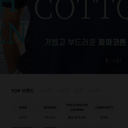
3
/
10
TOP 브랜드
스포츠
캐주얼
골프
럭셔리
POLO RALPH
NIKE
ADIDAS
CARHARTT
LAUREN
나이키
아디다스
폴로 랄프로렌
칼하트