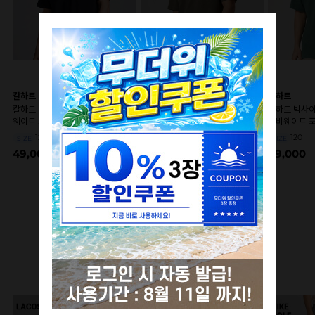
칼하트
칼하트
칼하트
칼하트 빅사이즈 블랙 루즈핏 헤비
칼하트 빅사이즈 올리브 루즈핏 헤
칼하트 빅사
웨이트 포켓 티(K87-BLK) B1100
비웨이트 포켓 티(K87-DOV)
헤비웨이트 포켓
B1099
B0828
120
130,140,150
120
SIZE
SIZE
SIZE
49,000
49,000
49,000
골프웨어