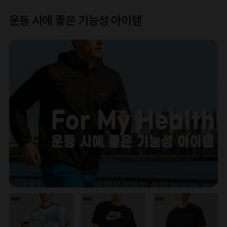
운동 시에 좋은 기능성 아이템