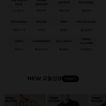
THE NORTH
UNDER
TH
LACOSTE
COLUMBIA
FACE
ARMOUR
노스페이스
언더아머
라코스테
컬럼비아
노
PATAGONIA
DICKIES
OBEY
CALVIN KLEIN
J.L
파타고니아
디키즈
오베이
캘빈클라인
제
TOMMY
LEVI'S
J.LINDEBERG
CALLAWAY
PAT
HILFIGER
리바이스
제이린드버그
캘러웨이
타미힐피거
파
NEW 오늘신상