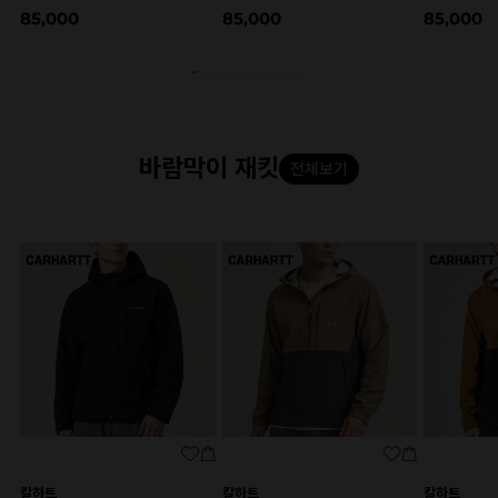
85,000
85,000
85,000
바람막이 재킷
칼하트
칼하트
칼하트