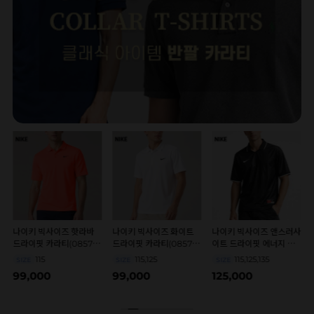
나이키 빅사이즈 핫라바
나이키 빅사이즈 화이트
나이키 빅사이즈 앤스러사
핏
드라이핏 카라티(0857-
드라이핏 카라티(0857-
이트 드라이핏 에너지 폴
804) N8893
100) N8892
로티(1534-045) N8553
115
115,125
115,125,135
SIZE
SIZE
SIZE
99,000
99,000
125,000