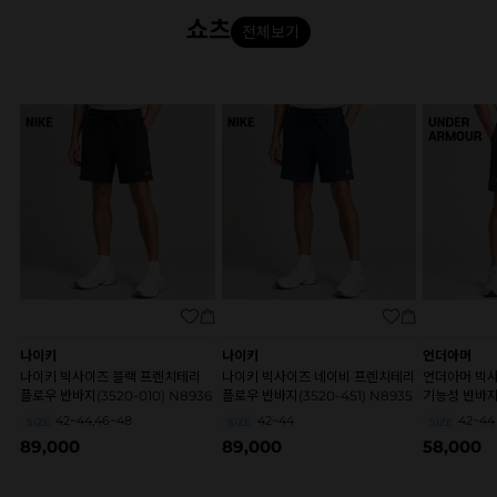
쇼츠
나이키
나이키
언더아머
나이키 빅사이즈 블랙 프렌치테리
나이키 빅사이즈 네이비 프렌치테리
언더아머 빅사
플로우 반바지(3520-010) N8936
플로우 반바지(3520-451) N8935
기능성 반바지(
42~44,46~48
42~44
42~44
SIZE
SIZE
SIZE
89,000
89,000
58,000