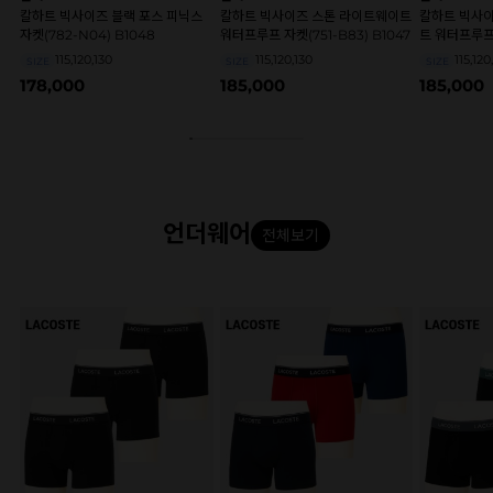
칼하트 빅사이즈 블랙 포스 피닉스
칼하트 빅사이즈 스톤 라이트웨이트
칼하트 빅사
자켓(782-N04) B1048
워터프루프 자켓(751-B83) B1047
트 워터프루프 
B1046
115,120,130
115,120,130
115,120
SIZE
SIZE
SIZE
178,000
185,000
185,000
언더웨어