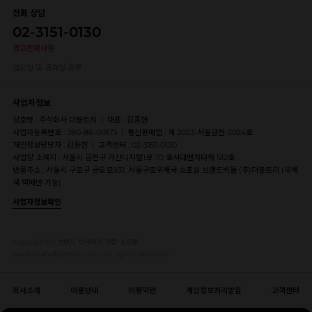
전화 상담
02-3151-0130
광고전화사절
일요일 및 공휴일 휴무
사업자정보
상호명 : 주식회사 더블트리
|
대표 : 김종현
사업자등록번호 : 390-86-00173
|
통신판매업 : 제 2023-서울금천-2024호
개인정보담당자 : 김동현
|
고객센터 : 02-3151-0130
사업장 소재지 : 서울시 금천구 가산디지털1로 70 호서대벤처타워 512호
반품주소 : 서울시 구로구 금오로931, 서울구로우체국 소포실 브랜드빅몰 (주)더블트리 (우체
국 택배만 가능)
사업자정보확인
copyright(c) 브랜드 빅사이즈 전문 쇼핑몰
www.brandbigmall.com .All rights reserved.
회사소개
이용안내
이용약관
개인정보처리방침
고객센터