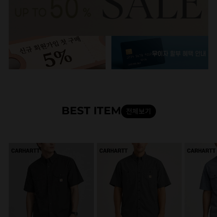
BEST ITEM