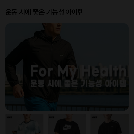
운동 시에 좋은 기능성 아이템