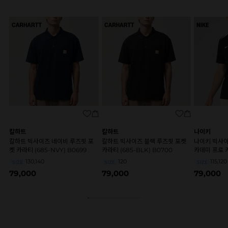
칼하트
칼하트
나이키
칼하트 빅사이즈 네이비 루즈핏 포
칼하트 빅사이즈 블랙 루즈핏 포켓
나이키 빅사이
켓 카라티 (685-NVY) B0699
카라티 (685-BLK) B0700
카데미 프로 카
N8923
130,140
120
115,120
SIZE
SIZE
SIZE
79,000
79,000
79,000