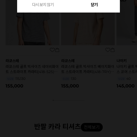
다시 보지 않기
닫기
라코스테
라코스테
나이키
라코스테 골프 빅사이즈 네이비화이
라코스테 골프 빅사이즈 베이지화이
나이키 골프 
트 스트라이프 카라티(418-525)
트 스트라이프 카라티(418-7RY)
스 코어 스트레
B0983
B0982
N8849
115,130
130
40
SIZE
SIZE
SIZE
155,000
155,000
145,000
반팔 카라 티셔츠