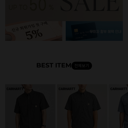
BEST ITEM