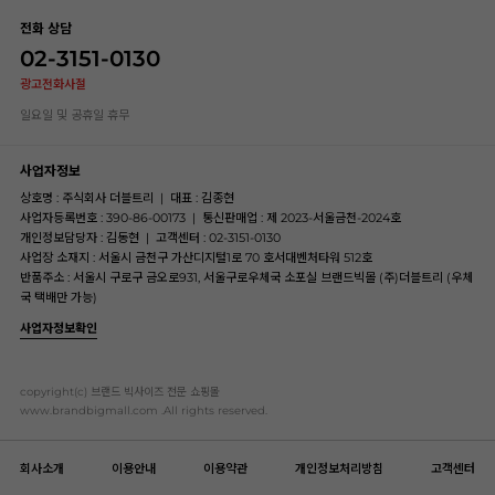
전화 상담
02-3151-0130
광고전화사절
일요일 및 공휴일 휴무
사업자정보
상호명 : 주식회사 더블트리
|
대표 : 김종현
사업자등록번호 : 390-86-00173
|
통신판매업 : 제 2023-서울금천-2024호
개인정보담당자 : 김동현
|
고객센터 : 02-3151-0130
사업장 소재지 : 서울시 금천구 가산디지털1로 70 호서대벤처타워 512호
반품주소 : 서울시 구로구 금오로931, 서울구로우체국 소포실 브랜드빅몰 (주)더블트리 (우체
국 택배만 가능)
사업자정보확인
copyright(c) 브랜드 빅사이즈 전문 쇼핑몰
www.brandbigmall.com .All rights reserved.
회사소개
이용안내
이용약관
개인정보처리방침
고객센터