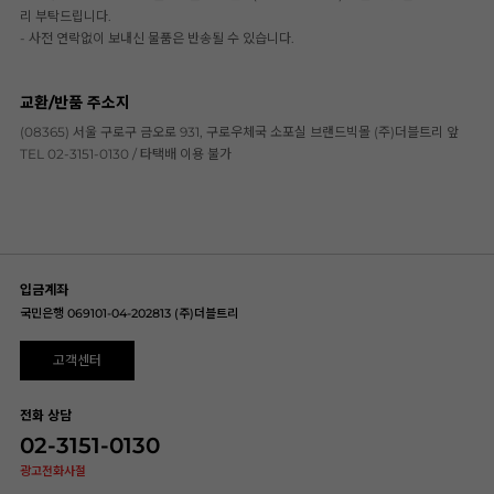
리 부탁드립니다.
- 사전 연락없이 보내신 물품은 반송될 수 있습니다.
교환/반품 주소지
(08365) 서울 구로구 금오로 931, 구로우체국 소포실 브랜드빅몰 (주)더블트리 앞
TEL 02-3151-0130 / 타택배 이용 불가
입금계좌
국민은행 069101-04-202813 (주)더블트리
고객센터
전화 상담
02-3151-0130
광고전화사절