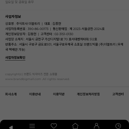
일요일 및 공휴일 휴무
사업자정보
상호명 : 주식회사 더블트리
|
대표 : 김종현
사업자등록번호 : 390-86-00173
|
통신판매업 : 제 2023-서울금천-2024호
개인정보담당자 : 김동현
|
고객센터 : 02-3151-0130
사업장 소재지 : 서울시 금천구 가산디지털1로 70 호서대벤처타워 512호
반품주소 : 서울시 구로구 금오로931, 서울구로우체국 소포실 브랜드빅몰 (주)더블트리 (우체
국 택배만 가능)
사업자정보확인
copyright(c) 브랜드 빅사이즈 전문 쇼핑몰
www.brandbigmall.com .All rights reserved.
회사소개
이용안내
이용약관
개인정보처리방침
고객센터