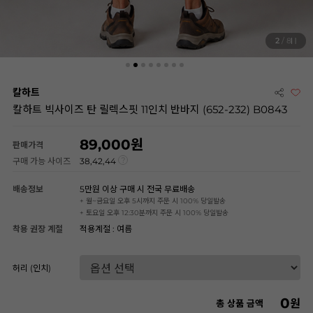
2
/ 8
칼하트
칼하트 빅사이즈 탄 릴렉스핏 11인치 반바지 (652-232) B0843
89,000
판매가격
구매 가능 사이즈
38,42,44
배송정보
5만원 이상 구매 시 전국 무료배송
+ 월~금요일 오후 5시까지 주문 시 100% 당일발송
+ 토요일 오후 12:30분까지 주문 시 100% 당일발송
착용 권장 계절
적용계절 : 여름
허리 (인치)
0
원
총 상품 금액