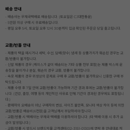
배송 안내
- 배송사는 우체국택배로 배송됩니다. (토요일은 CJ대한통운)
- 5만원 이상 구매 시 무료배송입니다.
- 평일 오후 5시, 토요일 오후 12시 30분까지 입금 확인된 주문은 당일 출고됩니다.
교환/반품 안내
- 제품의 택을 떼시거나 세탁, 수선, 담배(향수) 냄새 등 상품가치가 훼손된 경우는 교
환/반품이 불가합니다.
- 신발 제품의 경우 (케이스가 같이 배송되는 기타 상품 전부 포함)는 제품 박스에 운
송장을 붙이거나 분실, 훼손의 경우 교환, 반품이 불가합니다.
- 속옷 제품의 경우 위생상의 문제로 구매 후 교환/반품이 불가하오니 신중한 구매 부
탁드립니다.
- 제품 수령 후 7일 안에 교환/반품이 가능하며 기간 경과 후에는 교환/반품이 불가합
니다. (건강, 출장, 여행 등의 개인적인 사유로 인해 기간이 경과된 경우에도 포함됩니
다.)
- 판매자의 오배송이 아닌 구매자의 변심, 사이즈 불만족, 모니터 색상 차이 등에 의한
교환/반품은 배송비(6천원)을 고객님께서 부담하셔야 합니다.
- 교환/반품 시 택배사는 우체국 택배를 이용하셔야 합니다. (타 택배 이용 시 추가 요
금이 발생됩니다.)
- 교환/반품 시 반드시 브랜드빅몰 고객센터(02-3151-0130)에 연락 후 안내대로 처