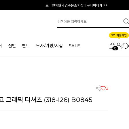
로그인
회원가입
주문조회
장바구니
마이페이지
3초 회원가입
어
신발
벨트
모자/가방/지갑
SALE
0
2
그래픽 티셔츠 (318-I26) B0845