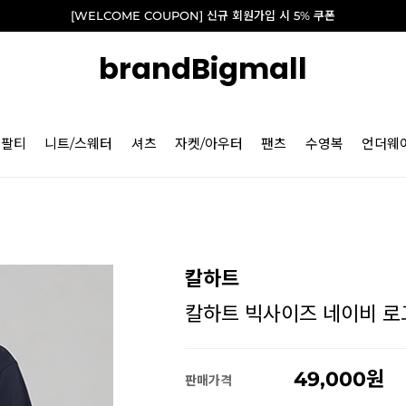
[WELCOME COUPON] 신규 회원가입 시 5% 쿠폰
brandBigmall
긴팔티
니트/스웨터
셔츠
자켓/아우터
팬츠
수영복
언더웨
칼하트
칼하트 빅사이즈 네이비 로고 
49,000
판매가격