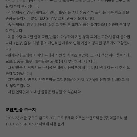
- 제품의 택을 떼시거나 세탁, 수선, 담배(향수) 냄새 등 상품가치가 훼손된 경우는 교
환/반품이 불가합니다.
- 신발 제품의 경우 (케이스가 같이 배송되는 기타 상품 전부 포함)는 제품 박스에 운
송장을 붙이거나 분실, 훼손의 경우 교환, 반품이 불가합니다.
- 속옷 제품의 경우 위생상의 문제로 구매 후 교환/반품이 불가하오니 신중한 구매 부
탁드립니다.
- 제품 수령 후 7일 안에 교환/반품이 가능하며 기간 경과 후에는 교환/반품이 불가합
니다. (건강, 출장, 여행 등의 개인적인 사유로 인해 기간이 경과된 경우에도 포함됩니
다.)
- 판매자의 오배송이 아닌 구매자의 변심, 사이즈 불만족, 모니터 색상 차이 등에 의한
교환/반품은 배송비(6천원)을 고객님께서 부담하셔야 합니다.
- 교환/반품 시 택배사는 우체국 택배를 이용하셔야 합니다. (타 택배 이용 시 추가 요
금이 발생됩니다.)
- 교환/반품 시 반드시 브랜드빅몰 고객센터(02-3151-0130)에 연락 후 안내대로 처
리 부탁드립니다.
- 사전 연락없이 보내신 물품은 반송될 수 있습니다.
교환/반품 주소지
(08365) 서울 구로구 금오로 931, 구로우체국 소포실 브랜드빅몰 (주)더블트리 앞
TEL 02-3151-0130 / 타택배 이용 불가