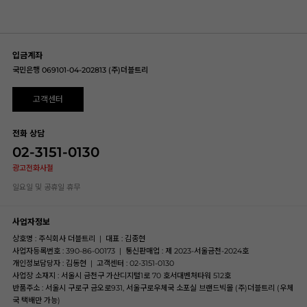
입금계좌
국민은행 069101-04-202813 (주)더블트리
고객센터
전화 상담
02-3151-0130
광고전화사절
일요일 및 공휴일 휴무
사업자정보
상호명 : 주식회사 더블트리
|
대표 : 김종현
사업자등록번호 : 390-86-00173
|
통신판매업 : 제 2023-서울금천-2024호
개인정보담당자 : 김동현
|
고객센터 : 02-3151-0130
사업장 소재지 : 서울시 금천구 가산디지털1로 70 호서대벤처타워 512호
반품주소 : 서울시 구로구 금오로931, 서울구로우체국 소포실 브랜드빅몰 (주)더블트리 (우체
국 택배만 가능)