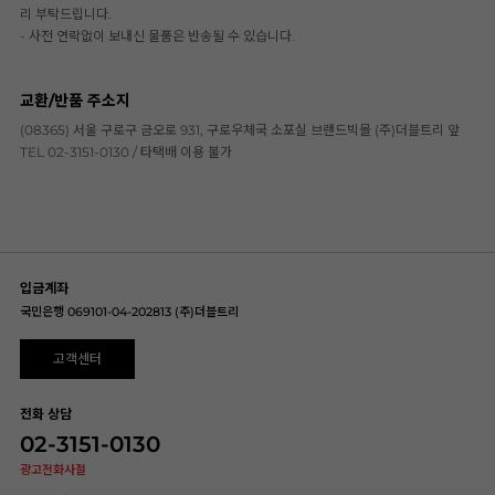
리 부탁드립니다.
- 사전 연락없이 보내신 물품은 반송될 수 있습니다.
교환/반품 주소지
(08365) 서울 구로구 금오로 931, 구로우체국 소포실 브랜드빅몰 (주)더블트리 앞
TEL 02-3151-0130 / 타택배 이용 불가
입금계좌
국민은행 069101-04-202813 (주)더블트리
고객센터
전화 상담
02-3151-0130
광고전화사절