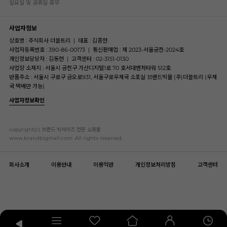
일요일 및 공휴일 휴무
사업자정보
상호명 : 주식회사 더블트리
|
대표 : 김종현
사업자등록번호 : 390-86-00173
|
통신판매업 : 제 2023-서울금천-2024호
개인정보담당자 : 김동현
|
고객센터 : 02-3151-0130
사업장 소재지 : 서울시 금천구 가산디지털1로 70 호서대벤처타워 512호
반품주소 : 서울시 구로구 금오로931, 서울구로우체국 소포실 브랜드빅몰 (주)더블트리 (우체
국 택배만 가능)
사업자정보확인
copyright(c) 브랜드 빅사이즈 전문 쇼핑몰
www.brandbigmall.com .All rights reserved.
회사소개
이용안내
이용약관
개인정보처리방침
고객센터