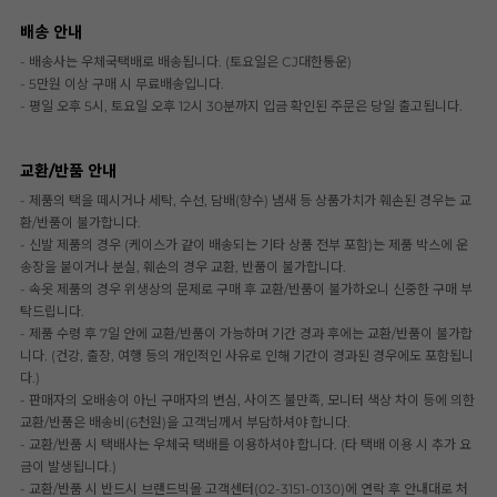
배송 안내
- 배송사는 우체국택배로 배송됩니다. (토요일은 CJ대한통운)
- 5만원 이상 구매 시 무료배송입니다.
- 평일 오후 5시, 토요일 오후 12시 30분까지 입금 확인된 주문은 당일 출고됩니다.
교환/반품 안내
- 제품의 택을 떼시거나 세탁, 수선, 담배(향수) 냄새 등 상품가치가 훼손된 경우는 교
환/반품이 불가합니다.
- 신발 제품의 경우 (케이스가 같이 배송되는 기타 상품 전부 포함)는 제품 박스에 운
송장을 붙이거나 분실, 훼손의 경우 교환, 반품이 불가합니다.
- 속옷 제품의 경우 위생상의 문제로 구매 후 교환/반품이 불가하오니 신중한 구매 부
탁드립니다.
- 제품 수령 후 7일 안에 교환/반품이 가능하며 기간 경과 후에는 교환/반품이 불가합
니다. (건강, 출장, 여행 등의 개인적인 사유로 인해 기간이 경과된 경우에도 포함됩니
다.)
- 판매자의 오배송이 아닌 구매자의 변심, 사이즈 불만족, 모니터 색상 차이 등에 의한
교환/반품은 배송비(6천원)을 고객님께서 부담하셔야 합니다.
- 교환/반품 시 택배사는 우체국 택배를 이용하셔야 합니다. (타 택배 이용 시 추가 요
금이 발생됩니다.)
- 교환/반품 시 반드시 브랜드빅몰 고객센터(02-3151-0130)에 연락 후 안내대로 처