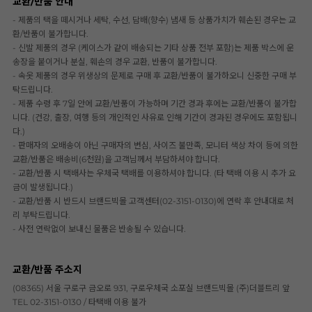
교환/반품 안내
- 제품의 택을 떼시거나 세탁, 수선, 담배(향수) 냄새 등 상품가치가 훼손된 경우는 교
환/반품이 불가합니다.
- 신발 제품의 경우 (케이스가 같이 배송되는 기타 상품 전부 포함)는 제품 박스에 운
송장을 붙이거나 분실, 훼손의 경우 교환, 반품이 불가합니다.
- 속옷 제품의 경우 위생상의 문제로 구매 후 교환/반품이 불가하오니 신중한 구매 부
탁드립니다.
- 제품 수령 후 7일 안에 교환/반품이 가능하며 기간 경과 후에는 교환/반품이 불가합
니다. (건강, 출장, 여행 등의 개인적인 사유로 인해 기간이 경과된 경우에도 포함됩니
다.)
- 판매자의 오배송이 아닌 구매자의 변심, 사이즈 불만족, 모니터 색상 차이 등에 의한
교환/반품은 배송비(6천원)을 고객님께서 부담하셔야 합니다.
- 교환/반품 시 택배사는 우체국 택배를 이용하셔야 합니다. (타 택배 이용 시 추가 요
금이 발생됩니다.)
- 교환/반품 시 반드시 브랜드빅몰 고객센터(02-3151-0130)에 연락 후 안내대로 처
리 부탁드립니다.
- 사전 연락없이 보내신 물품은 반송될 수 있습니다.
교환/반품 주소지
(08365) 서울 구로구 금오로 931, 구로우체국 소포실 브랜드빅몰 (주)더블트리 앞
TEL 02-3151-0130 / 타택배 이용 불가