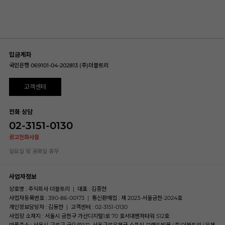
입금계좌
국민은행 069101-04-202813 (주)더블트리
고객센터
전화 상담
02-3151-0130
광고전화사절
일요일 및 공휴일 휴무
사업자정보
상호명 : 주식회사 더블트리
|
대표 : 김종현
사업자등록번호 : 390-86-00173
|
통신판매업 : 제 2023-서울금천-2024호
개인정보담당자 : 김동현
|
고객센터 : 02-3151-0130
사업장 소재지 : 서울시 금천구 가산디지털1로 70 호서대벤처타워 512호