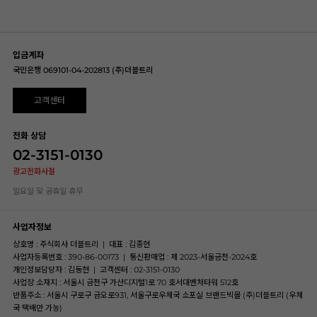
입금계좌
국민은행 069101-04-202813 (주)더블트리
고객센터
전화 상담
02-3151-0130
광고전화사절
일요일 및 공휴일 휴무
사업자정보
상호명 : 주식회사 더블트리
|
대표 : 김종현
사업자등록번호 : 390-86-00173
|
통신판매업 : 제 2023-서울금천-2024호
개인정보담당자 : 김동현
|
고객센터 : 02-3151-0130
사업장 소재지 : 서울시 금천구 가산디지털1로 70 호서대벤처타워 512호
반품주소 : 서울시 구로구 금오로931, 서울구로우체국 소포실 브랜드빅몰 (주)더블트리 (우체
국 택배만 가능)