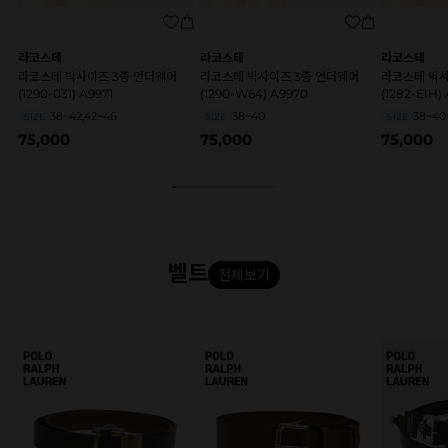
라코스테
라코스테
라코스테
라코스테 빅사이즈 3종 언더웨어
라코스테 빅사이즈 3종 언더웨어
라코스테 빅사
(1290-031) A9971
(1290-W64) A9970
(1282-EIH)
38~42,42~46
38~40
38~40
SIZE
SIZE
SIZE
75,000
75,000
75,000
벨트