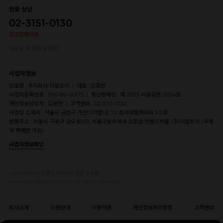
전화 상담
02-3151-0130
광고전화사절
일요일 및 공휴일 휴무
사업자정보
상호명 : 주식회사 더블트리
|
대표 : 김종현
사업자등록번호 : 390-86-00173
|
통신판매업 : 제 2023-서울금천-2024호
개인정보담당자 : 김동현
|
고객센터 : 02-3151-0130
사업장 소재지 : 서울시 금천구 가산디지털1로 70 호서대벤처타워 512호
반품주소 : 서울시 구로구 금오로931, 서울구로우체국 소포실 브랜드빅몰 (주)더블트리 (우체
국 택배만 가능)
사업자정보확인
copyright(c) 브랜드 빅사이즈 전문 쇼핑몰
www.brandbigmall.com .All rights reserved.
회사소개
이용안내
이용약관
개인정보처리방침
고객센터