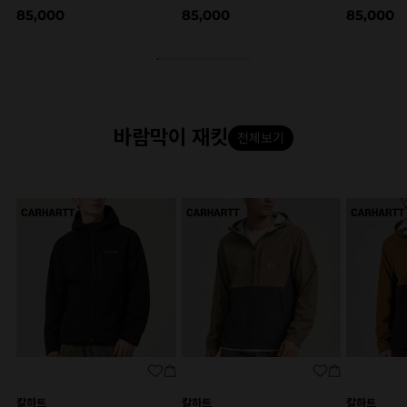
85,000
85,000
85,000
바람막이 재킷
칼하트
칼하트
칼하트