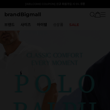
[WELCOME COUPON] 신규 회원가입 시 5% 쿠폰
brandBigmall
브랜드
사이즈
아이템
신상품
SALE