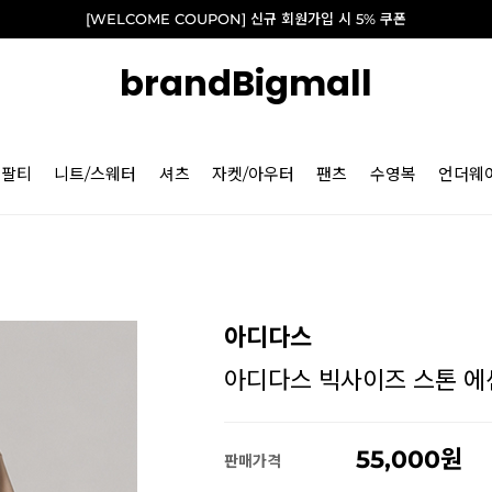
[WELCOME COUPON] 신규 회원가입 시 5% 쿠폰
brandBigmall
긴팔티
니트/스웨터
셔츠
자켓/아우터
팬츠
수영복
언더웨
아디다스
아디다스 빅사이즈 스톤 에센셜
55,000
판매가격