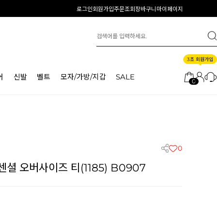
로그인
회원가입
주문조회
장바구니
마이페이지
3초 회원가입
어
신발
벨트
모자/가방/지갑
SALE
0
0
 오버사이즈 티(1185) B0907