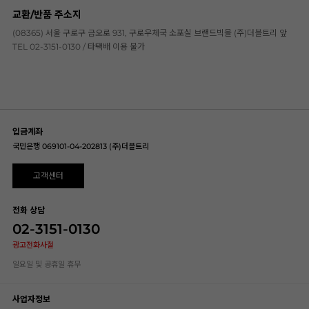
교환/반품 주소지
(08365) 서울 구로구 금오로 931, 구로우체국 소포실 브랜드빅몰 (주)더블트리 앞
TEL 02-3151-0130 / 타택배 이용 불가
입금계좌
국민은행 069101-04-202813 (주)더블트리
고객센터
전화 상담
02-3151-0130
광고전화사절
일요일 및 공휴일 휴무
사업자정보