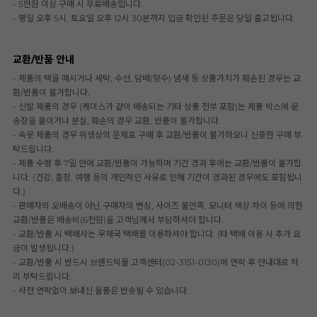
- 5만원 이상 구매 시 무료배송입니다.
- 평일 오후 5시, 토요일 오후 12시 30분까지 입금 확인된 주문은 당일 출고됩니다.
교환/반품 안내
- 제품의 택을 떼시거나 세탁, 수선, 담배(향수) 냄새 등 상품가치가 훼손된 경우는 교
환/반품이 불가합니다.
- 신발 제품의 경우 (케이스가 같이 배송되는 기타 상품 전부 포함)는 제품 박스에 운
송장을 붙이거나 분실, 훼손의 경우 교환, 반품이 불가합니다.
- 속옷 제품의 경우 위생상의 문제로 구매 후 교환/반품이 불가하오니 신중한 구매 부
탁드립니다.
- 제품 수령 후 7일 안에 교환/반품이 가능하며 기간 경과 후에는 교환/반품이 불가합
니다. (건강, 출장, 여행 등의 개인적인 사유로 인해 기간이 경과된 경우에도 포함됩니
다.)
- 판매자의 오배송이 아닌 구매자의 변심, 사이즈 불만족, 모니터 색상 차이 등에 의한
교환/반품은 배송비(6천원)을 고객님께서 부담하셔야 합니다.
- 교환/반품 시 택배사는 우체국 택배를 이용하셔야 합니다. (타 택배 이용 시 추가 요
금이 발생됩니다.)
- 교환/반품 시 반드시 브랜드빅몰 고객센터(02-3151-0130)에 연락 후 안내대로 처
리 부탁드립니다.
- 사전 연락없이 보내신 물품은 반송될 수 있습니다.