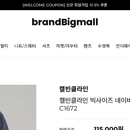
[WELCOME COUPON] 신규 회원가입 시 5% 쿠폰
brandBigmall
긴팔티
니트/스웨터
셔츠
자켓/아우터
팬츠
수영복
언더웨
캘빈클라인
캘빈클라인 빅사이즈 네이비
C1672
115,000
판매가격