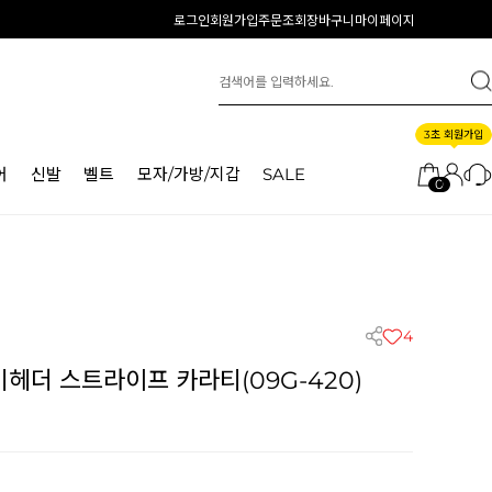
로그인
회원가입
주문조회
장바구니
마이페이지
3초 회원가입
어
신발
벨트
모자/가방/지갑
SALE
0
4
헤더 스트라이프 카라티(09G-420)