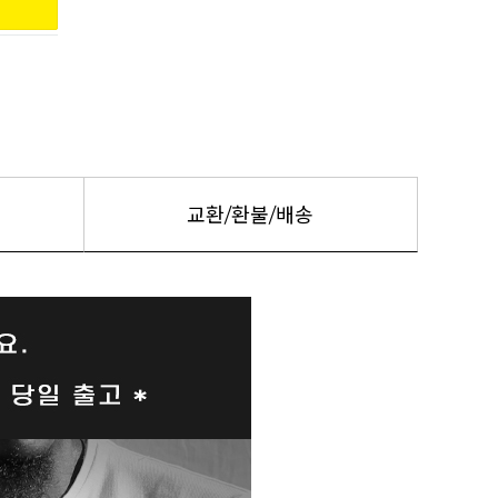
교환/환불/배송