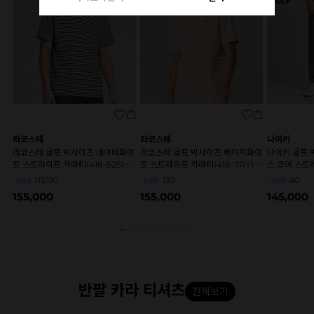
라코스테
라코스테
나이키
라코스테 골프 빅사이즈 네이비화이
라코스테 골프 빅사이즈 베이지화이
나이키 골프 
트 스트라이프 카라티(418-525)
트 스트라이프 카라티(418-7RY)
스 코어 스트레
B0983
B0982
N8849
115,130
130
40
SIZE
SIZE
SIZE
155,000
155,000
145,000
반팔 카라 티셔츠