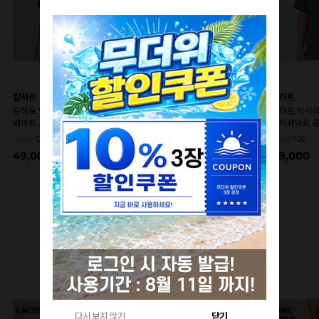
칼하트
칼하트
칼하트
칼하트 빅사이즈 블랙 루즈핏 헤비
칼하트 빅사이즈 올리브 루즈핏 헤
칼하트 빅사
웨이트 포켓 티(K87-BLK) B1100
비웨이트 포켓 티(K87-DOV)
헤비웨이트 포켓
B1099
B0828
120
130,140,150
120
SIZE
SIZE
SIZE
49,000
49,000
49,000
골프웨어
다시 보지 않기
닫기