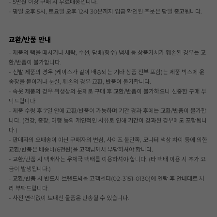
- 5만원 이상 구매 시 무료배송입니다.
- 평일 오후 5시, 토요일 오후 12시 30분까지 입금 확인된 주문은 당일 출고됩니다.
교환/반품 안내
- 제품의 택을 떼시거나 세탁, 수선, 담배(향수) 냄새 등 상품가치가 훼손된 경우는 교
환/반품이 불가합니다.
- 신발 제품의 경우 (케이스가 같이 배송되는 기타 상품 전부 포함)는 제품 박스에 운
송장을 붙이거나 분실, 훼손의 경우 교환, 반품이 불가합니다.
- 속옷 제품의 경우 위생상의 문제로 구매 후 교환/반품이 불가하오니 신중한 구매 부
탁드립니다.
- 제품 수령 후 7일 안에 교환/반품이 가능하며 기간 경과 후에는 교환/반품이 불가합
니다. (건강, 출장, 여행 등의 개인적인 사유로 인해 기간이 경과된 경우에도 포함됩니
다.)
- 판매자의 오배송이 아닌 구매자의 변심, 사이즈 불만족, 모니터 색상 차이 등에 의한
교환/반품은 배송비(6천원)을 고객님께서 부담하셔야 합니다.
- 교환/반품 시 택배사는 우체국 택배를 이용하셔야 합니다. (타 택배 이용 시 추가 요
금이 발생됩니다.)
- 교환/반품 시 반드시 브랜드빅몰 고객센터(02-3151-0130)에 연락 후 안내대로 처
리 부탁드립니다.
- 사전 연락없이 보내신 물품은 반송될 수 있습니다.