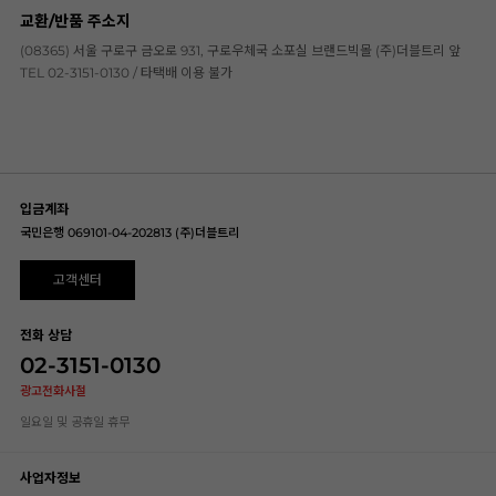
교환/반품 주소지
(08365) 서울 구로구 금오로 931, 구로우체국 소포실 브랜드빅몰 (주)더블트리 앞
TEL 02-3151-0130 / 타택배 이용 불가
입금계좌
국민은행 069101-04-202813 (주)더블트리
고객센터
전화 상담
02-3151-0130
광고전화사절
일요일 및 공휴일 휴무
사업자정보