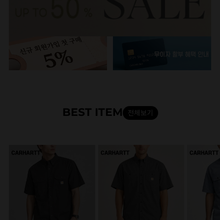
BEST ITEM