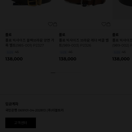
폴로
폴로
폴로
폴로 빅사이즈 블랙브라운 양면 가
폴로 빅사이즈 브라운 레더 버클 벨
폴로 빅사이즈
죽 벨트(985-001) P2327
트(989-003) P2326
(989-002) 
46
46
46
SIZE
SIZE
SIZE
138,000
138,000
138,000
입금계좌
국민은행 069101-04-202813 (주)더블트리
고객센터