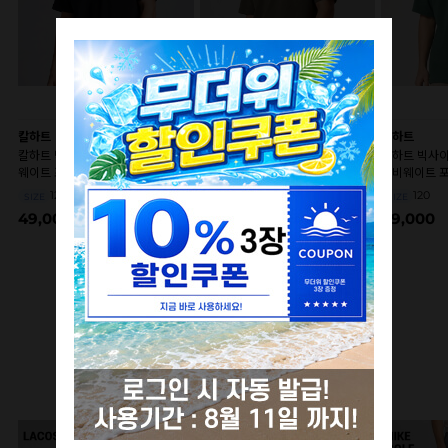
칼하트
칼하트
칼하트
칼하트 빅사이즈 블랙 루즈핏 헤비
칼하트 빅사이즈 올리브 루즈핏 헤
칼하트 빅사
웨이트 포켓 티(K87-BLK) B1100
비웨이트 포켓 티(K87-DOV)
헤비웨이트 포켓
B1099
B0828
120
130,140,150
120
SIZE
SIZE
SIZE
49,000
49,000
49,000
골프웨어