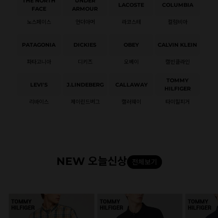
THE NORTH
UNDER
TH
LACOSTE
COLUMBIA
FACE
ARMOUR
노스페이스
언더아머
라코스테
컬럼비아
노
PATAGONIA
DICKIES
OBEY
CALVIN KLEIN
J.L
파타고니아
디키즈
오베이
캘빈클라인
제
TOMMY
LEVI'S
J.LINDEBERG
CALLAWAY
PAT
HILFIGER
리바이스
제이린드버그
캘러웨이
타미힐피거
파
NEW 오늘신상