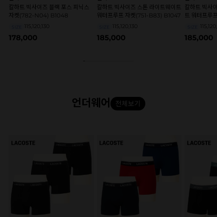
칼하트 빅사이즈 블랙 포스 피닉스
칼하트 빅사이즈 스톤 라이트웨이트
칼하트 빅사
자켓(782-N04) B1048
워터프루프 자켓(751-B83) B1047
트 워터프루프 
B1046
115,120,130
115,120,130
115,120
SIZE
SIZE
SIZE
178,000
185,000
185,000
언더웨어