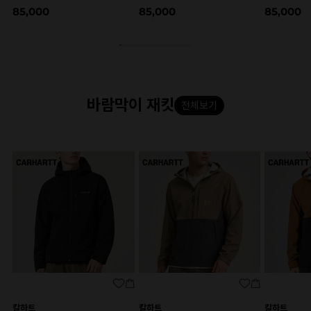
85,000
85,000
85,000
바람막이 재킷
칼하트
칼하트
칼하트