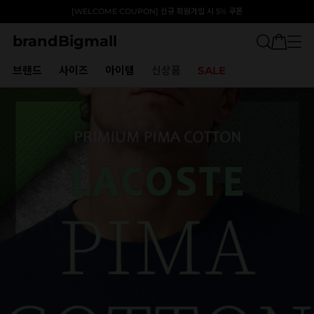
[WELCOME COUPON] 신규 회원가입 시 5% 쿠폰
brandBigmall
브랜드
사이즈
아이템
신상품
SALE