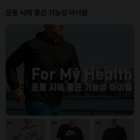
운동 시에 좋은 기능성 아이템