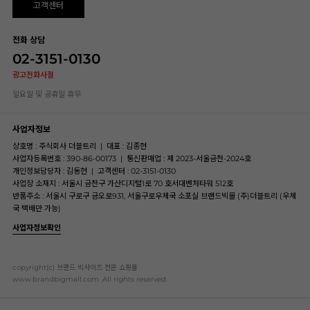
고객센터
전화 상담
02-3151-0130
광고전화사절
일요일 및 공휴일 휴무
사업자정보
상호명 : 주식회사 더블트리
|
대표 : 김종현
사업자등록번호 : 390-86-00173
|
통신판매업 : 제 2023-서울금천-2024호
개인정보담당자 : 김동현
|
고객센터 : 02-3151-0130
사업장 소재지 : 서울시 금천구 가산디지털1로 70 호서대벤처타워 512호
반품주소 : 서울시 구로구 금오로931, 서울구로우체국 소포실 브랜드빅몰 (주)더블트리 (우체
국 택배만 가능)
사업자정보확인
copyright(c) 브랜드 빅사이즈 전문 쇼핑몰
www.brandbigmall.com .All rights reserved.