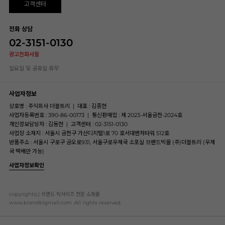
고객센터
전화 상담
02-3151-0130
광고전화사절
일요일 및 공휴일 휴무
사업자정보
상호명 : 주식회사 더블트리
|
대표 : 김종현
사업자등록번호 : 390-86-00173
|
통신판매업 : 제 2023-서울금천-2024호
개인정보담당자 : 김동현
|
고객센터 : 02-3151-0130
사업장 소재지 : 서울시 금천구 가산디지털1로 70 호서대벤처타워 512호
반품주소 : 서울시 구로구 금오로931, 서울구로우체국 소포실 브랜드빅몰 (주)더블트리 (우체
국 택배만 가능)
사업자정보확인
copyright(c) 브랜드 빅사이즈 전문 쇼핑몰
www.brandbigmall.com .All rights reserved.