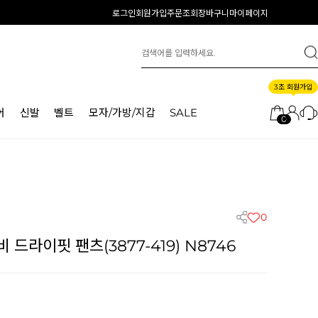
로그인
회원가입
주문조회
장바구니
마이페이지
3초 회원가입
어
신발
벨트
모자/가방/지갑
SALE
0
0
드라이핏 팬츠(3877-419) N8746