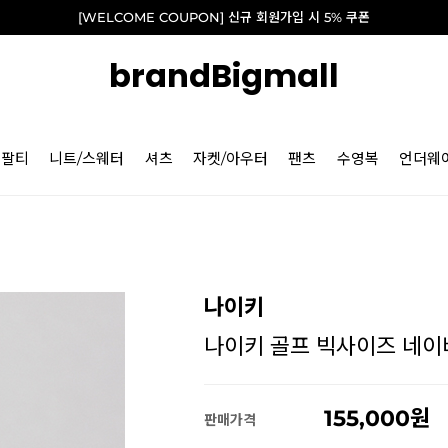
[WELCOME COUPON] 신규 회원가입 시 5% 쿠폰
brandBigmall
긴팔티
니트/스웨터
셔츠
자켓/아우터
팬츠
수영복
언더웨
나이키
나이키 골프 빅사이즈 네이비 
155,000
판매가격