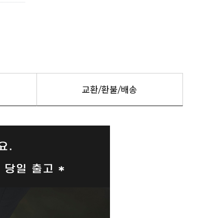
교환/환불/배송