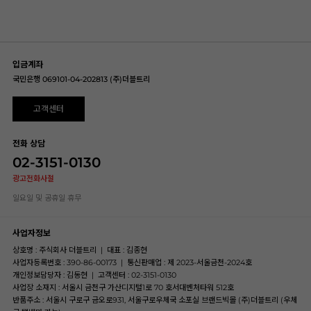
입금계좌
국민은행 069101-04-202813 (주)더블트리
고객센터
전화 상담
02-3151-0130
광고전화사절
일요일 및 공휴일 휴무
사업자정보
상호명 : 주식회사 더블트리
|
대표 : 김종현
사업자등록번호 : 390-86-00173
|
통신판매업 : 제 2023-서울금천-2024호
개인정보담당자 : 김동현
|
고객센터 : 02-3151-0130
사업장 소재지 : 서울시 금천구 가산디지털1로 70 호서대벤처타워 512호
반품주소 : 서울시 구로구 금오로931, 서울구로우체국 소포실 브랜드빅몰 (주)더블트리 (우체