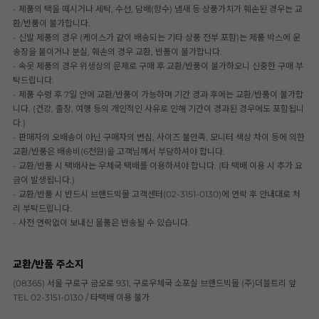
- 제품의 택을 떼시거나 세탁, 수선, 담배(향수) 냄새 등 상품가치가 훼손된 경우는 교
환/반품이 불가합니다.
- 신발 제품의 경우 (케이스가 같이 배송되는 기타 상품 전부 포함)는 제품 박스에 운
송장을 붙이거나 분실, 훼손의 경우 교환, 반품이 불가합니다.
- 속옷 제품의 경우 위생상의 문제로 구매 후 교환/반품이 불가하오니 신중한 구매 부
탁드립니다.
- 제품 수령 후 7일 안에 교환/반품이 가능하며 기간 경과 후에는 교환/반품이 불가합
니다. (건강, 출장, 여행 등의 개인적인 사유로 인해 기간이 경과된 경우에도 포함됩니
다.)
- 판매자의 오배송이 아닌 구매자의 변심, 사이즈 불만족, 모니터 색상 차이 등에 의한
교환/반품은 배송비(6천원)을 고객님께서 부담하셔야 합니다.
- 교환/반품 시 택배사는 우체국 택배를 이용하셔야 합니다. (타 택배 이용 시 추가 요
금이 발생됩니다.)
- 교환/반품 시 반드시 브랜드빅몰 고객센터(02-3151-0130)에 연락 후 안내대로 처
리 부탁드립니다.
- 사전 연락없이 보내신 물품은 반송될 수 있습니다.
교환/반품 주소지
(08365) 서울 구로구 금오로 931, 구로우체국 소포실 브랜드빅몰 (주)더블트리 앞
TEL 02-3151-0130 / 타택배 이용 불가