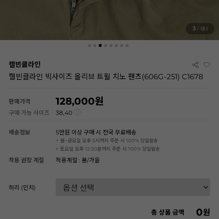
3
/ 8
캘빈클라인
캘빈클라인 빅사이즈 올리브 트윌 치노 팬츠(606G-251) C1678
128,000
판매가격
구매 가능 사이즈
38,40
배송정보
5만원 이상 구매 시 전국 무료배송
+ 월~금요일 오후 5시까지 주문 시 100% 당일발송
+ 토요일 오후 12:30분까지 주문 시 100% 당일발송
착용 권장 계절
적용계절 : 봄/가을
허리 (인치)
0
원
총 상품 금액