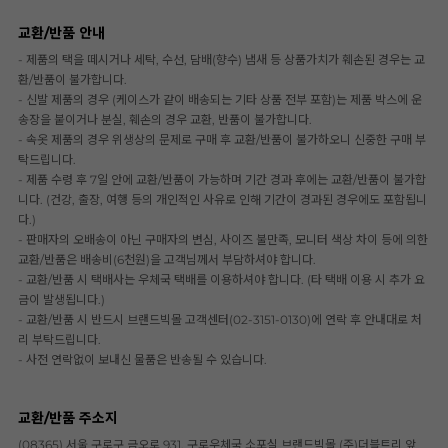
교환/반품 안내
- 제품의 택을 떼시거나 세탁, 수선, 담배(향수) 냄새 등 상품가치가 훼손된 경우는 교
환/반품이 불가합니다.
- 신발 제품의 경우 (케이스가 같이 배송되는 기타 상품 전부 포함)는 제품 박스에 운
송장을 붙이거나 분실, 훼손의 경우 교환, 반품이 불가합니다.
- 속옷 제품의 경우 위생상의 문제로 구매 후 교환/반품이 불가하오니 신중한 구매 부
탁드립니다.
- 제품 수령 후 7일 안에 교환/반품이 가능하며 기간 경과 후에는 교환/반품이 불가합
니다. (건강, 출장, 여행 등의 개인적인 사유로 인해 기간이 경과된 경우에도 포함됩니
다.)
- 판매자의 오배송이 아닌 구매자의 변심, 사이즈 불만족, 모니터 색상 차이 등에 의한
교환/반품은 배송비(6천원)을 고객님께서 부담하셔야 합니다.
- 교환/반품 시 택배사는 우체국 택배를 이용하셔야 합니다. (타 택배 이용 시 추가 요
금이 발생됩니다.)
- 교환/반품 시 반드시 브랜드빅몰 고객센터(02-3151-0130)에 연락 후 안내대로 처
리 부탁드립니다.
- 사전 연락없이 보내신 물품은 반송될 수 있습니다.
교환/반품 주소지
(08365) 서울 구로구 금오로 931, 구로우체국 소포실 브랜드빅몰 (주)더블트리 앞