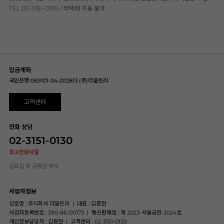
TEL 02-3151-0130 / 타택배 이용 불가
입금계좌
국민은행 069101-04-202813 (주)더블트리
고객센터
전화 상담
02-3151-0130
광고전화사절
일요일 및 공휴일 휴무
사업자정보
상호명 : 주식회사 더블트리
|
대표 : 김종현
사업자등록번호 : 390-86-00173
|
통신판매업 : 제 2023-서울금천-2024호
개인정보담당자 : 김동현
|
고객센터 : 02-3151-0130